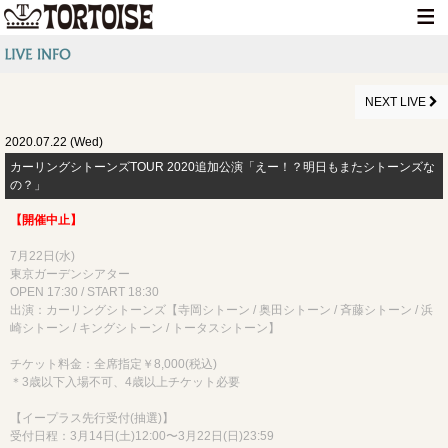
HOME
NEWS
NEXT LIVE
LIVE INFO
2020.07.22 (Wed)
カーリングシトーンズTOUR 2020追加公演「えー！？明日もまたシトーンズな
MEDIA INFO
の？」
GOODS
【開催中止】
DISCOGRAPHY
7月22日(水)
東京ガーデンシアター
CONTACT
OPEN 17:30 / START 18:30
出演：カーリングシトーンズ【寺岡シトーン / 奥田シトーン / 斉藤シトーン / 浜
崎シトーン / キングシトーン / トータスシトーン】
チケット料金：全席指定￥8,000(税込)
＊3歳以下入場不可、4歳以上チケット必要
【イープラス先行受付(抽選)】
受付日程：3月14日(土)12:00〜3月22日(日)23:59