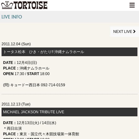
HOME
NEWS
NEXT LIVE
LIVE INFO
2011.12.04 (Sun)
トータス松本 ひき・がたり!! 沖縄ナムラホール
MEDIA INFO
DATE
：
12月4日(日)
GOODS
PLACE
：
沖縄ナムラホール
OPEN
17:30 /
START
18:00
DISCOGRAPHY
(問) キョードー西日本 092-714-0159
CONTACT
2011.12.13 (Tue)
MICHAEL JACKSON TRIBUTE LIVE
DATE
：
12月13日(火) / 14日(水)
＊両日出演
PLACE
：
東京・国立代々木競技場第一体育館