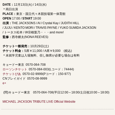
DATE
：
12月13日(火) / 14日(水)
＊両日出演
PLACE
：
東京・国立代々木競技場第一体育館
OPEN
17:00 /
START
19:00
出演：
THE JACKSONS / AI / Crystal Kay / JUDITH HILL
/ JUJU / KENTO MORI / TRAVIS PAYNE / YUKO SUMIDA JACKSON
/ トータス松本 / 仲宗根梨乃・・・and more!
監修：
西寺郷太(NONA REEVES)
チケット一般発売：
10月29日(土)
チケット料金：
S席￥11,000 / A席￥9,000 (税込)
＊未就学児童は入場無料、但し御席が必要な場合は有料
キョードー東京 0570-064-708
ローソンチケット
0570-084-003(Lコード：74444)
チケットぴあ
0570-02-9999(Pコード：150-977)
CNプレイガイド 0570-08-9999
e+
(問)キョードー東京 0570-064-708(平日12:00～18:00/土日祝10:00～18:00)
MICHAEL JACKSON TRIBUTE LIVE Official Website