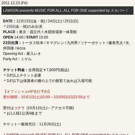
2011.12.23 (Fri)
LAWSON presents MUSIC FOR ALL, ALL FOR ONE supported by スカパー！
DATE
：
12月23日(金・祝) / 24日(土) / 25日(日)
＊23日(金・祝)のみ出演
PLACE
：
東京・国立代々木競技場第一体育館
OPEN
14:00 /
START
15:00
23日出演：
トータス松本 / キマグレン / 九州男 / ソナーポケット / 藤巻亮太 / 矢
井田瞳 / lecca
Opening Act：家入レオ
Party Act：ミゲル
チケット料金：
全席指定￥7,800円(税込)
＊3才以上チケット必要
＊3才以下は保護者の膝の上での観覧であれば入場可能
【オフィシャルHP先行予約】
受付期間：10月1日(土)10:00～10月9日(日)23:59まで
受付は
コチラ
(10月1日(土)～アクセス可能)
＊お1人様1公演4枚まで
チケット一般発売日：11月26日(土)