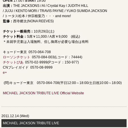
OPEN
17:00 /
START
19:00
出演：
THE JACKSONS / AI / Crystal Kay / JUDITH HILL
/ JUJU / KENTO MORI / TRAVIS PAYNE / YUKO SUMIDA JACKSON
/ トータス松本 / 仲宗根梨乃・・・and more!
監修：
西寺郷太(NONA REEVES)
チケット一般発売：
10月29日(土)
チケット料金：
S席￥11,000 / A席￥9,000 (税込)
＊未就学児童は入場無料、但し御席が必要な場合は有料
キョードー東京 0570-064-708
ローソンチケット
0570-084-003(Lコード：74444)
チケットぴあ
0570-02-9999(Pコード：150-977)
CNプレイガイド 0570-08-9999
e+
(問)キョードー東京 0570-064-708(平日12:00～18:00/土日祝10:00～18:00)
MICHAEL JACKSON TRIBUTE LIVE Official Website
2011.12.14 (Wed)
MICHAEL JACKSON TRIBUTE LIVE