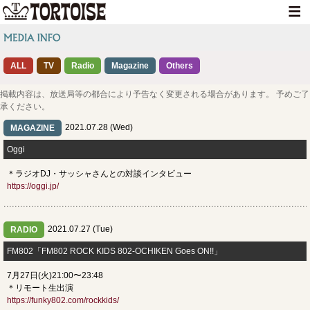
HOME
ALL
TV
Radio
Magazine
NEWS
Others
LIVE INFO
掲載内容は、放送局等の都合により予告なく変更される場合があります。 予めご了
承ください。
MEDIA INFO
2021.07.28 (Wed)
MAGAZINE
GOODS
​Oggi
＊ラジオDJ・サッシャさんとの対談インタビュー
DISCOGRAPHY
https://oggi.jp/
CONTACT
2021.07.27 (Tue)
RADIO
​FM802「FM802 ROCK KIDS 802-OCHIKEN Goes ON!!」
7月27日(火)21:00〜23:48
＊リモート生出演
https://funky802.com/rockkids/