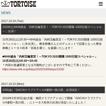
HOME
2017.10.24 (Tue)
NEWS
10/28(土)NHK総合「内村五輪宣言！～TOKYO 2020開幕 1000日前スペシャル
～」出演！
LIVE INFO
10月28日(土)19:30〜NHK総合「内村五輪宣言！～TOKYO 2020開幕 1000日前
MEDIA INFO
スペシャル～」に生出演し、椎名林檎さんとのデュエットで話題となった椎名
林檎とトータス松本「目抜き通り」を披露いたします！
GOODS
■NHK総合「内村五輪宣言！～TOKYO 2020開幕 1000日前スペシャル～」
DISCOGRAPHY
10月28日(土)19:30〜20:45
＊内容が急遽変更となる可能性がございますので予めご了承ください。
CONTACT
https://www.nhk.or.jp/tokyo2020/1000days/1028/
2017.10.23 (Mon)
3/30(金)「GACHIクラブクアトロ4連戦〜其の四」出演決定！
2018年3月30日(金)大阪・梅田クラブクアトロにて開催「GACHIクラブクアト
ロ4連戦〜其の四」」にトータス松本の出演が決定いたしました！