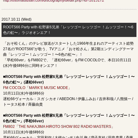
http://osomatsusan.com/discography/detail.php?id=1015172
2017.10.11 (Wed)
ROOTS66 Party with 松野家6兄弟「レッツゴー レッツゴー ！ムッツゴー！〜6
色の虹〜」ラジオオンエア！
「おそ松くん」のテレビ放送がスタートした1966年生まれのアーティスト総勢
27名の“ROOTS66”が歌う、TVアニメ「おそ松さん」第2期エンディングテーマ
曲「レッツゴー！ムッツゴー！〜6色の虹〜」！
「早松66ver」をFM802で、「遅松66ver」をFM COCOLOで、本日10月11日
(水)午後6時6分に同時オンエア！
■ROOTS66 Party with 松野家6兄弟「レッツゴー レッツゴー ！ムッツゴー！〜
6色の虹〜」(遅松66ver)
FM COCOLO「MARK’E MUSIC MODE」
10月11日(水)午後6時6分
遅松66ヴォーカル：スガ シカオ / ABEDON / 伊藤ふみお / 吉井和哉 / 八熊慎一 /
トータス松本 / 斉藤由貴
■ROOTS66 Party with 松野家6兄弟「レッツゴー レッツゴー ！ムッツゴー！〜
6色の虹〜」(早松66ver)
FM802「THE NAKAJIMA HIROTO SHOW 802 RADIO MASTERS」
10月11日(水)午後6時6分
早松66ヴォーカル：宮田和弥 / 大槻ケンヂ / 中川 敬 / 増子直純 / 田島貴男 / 斉藤