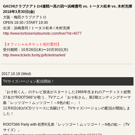
GACHIクラブクアトロ4連戦〜其の四〜浜崎貴司 vs. トータス松本 vs. 木村充揮
2018年3月30日(金)
大阪・梅田クラブクアトロ
OPEN 18:30 / START 19:30
出演：浜崎貴司 / トータス松本 / 木村充揮
http://www.tortoisematsumoto.com/live/?id=4077
【オフィシャルチケット先行受付】
受付期間：10月26日(木)〜10月30日(月)
http://www.tickets.funity.jp/ticketmarket/
2017.10.18 (Wed)
TVサイズバージョン配信開始！
「おそ松くん」のテレビ放送がスタートした1966年生まれのアーティスト総勢
27名の“ROOTS66”が歌う、TVアニメ「おそ松さん」第2期エンディングテーマ
曲「レッツゴー！ムッツゴー！～6色の虹～」！
12月6日(水)のCDリリースに先駆けて、TVサイズバージョンの配信が開始しま
した！
ROOTS66 Party with 松野6兄弟「レッツゴー！ムッツゴー！～6色の虹～（TV
サイズ）」