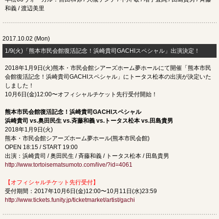
和義 / 渡辺美里
2017.10.02 (Mon)
1/9(火)「熊本市民会館復活記念！浜崎貴司GACHIスペシャル」出演決定！
2018年1月9日(火)熊本・市民会館シアーズホーム夢ホールにて開催「熊本市民
会館復活記念！浜崎貴司GACHIスペシャル」にトータス松本の出演が決定いた
しました！
10月6日(金)12:00〜オフィシャルチケット先行受付開始！
熊本市民会館復活記念！浜崎貴司GACHIスペシャル
浜崎貴司 vs.奥田民生 vs.斉藤和義 vs.トータス松本 vs.田島貴男
2018年1月9日(火)
熊本・市民会館シアーズホーム夢ホール(熊本市民会館)
OPEN 18:15 / START 19:00
出演：浜崎貴司 / 奥田民生 / 斉藤和義 / トータス松本 / 田島貴男
http://www.tortoisematsumoto.com/live/?id=4061
【オフィシャルチケット先行受付】
受付期間：2017年10月6日(金)12:00〜10月11日(水)23:59
http://www.tickets.funity.jp/ticketmarket/artist/gachi