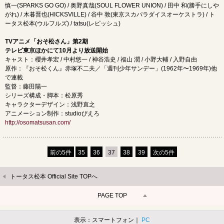
慎一(SPARKS GO GO) / 奥野真哉(SOUL FLOWER UNION) / 田中 和(勝手にしや
がれ) / 木暮晋也(HICKSVILLE) / 谷中 敦(東京スカパラダイスオーケストラ) / ト
ータス松本(ウルフルズ) / tatsu(レピッシュ)
TVアニメ「おそ松さん」第2期
テレビ東京ほかにて10月より放送開始
キャスト：櫻井孝宏 / 中村悠一 / 神谷浩史 / 福山 潤 / 小野大輔 / 入野自由
原作：『おそ松くん』赤塚不二夫／「週刊少年サンデー」(1962年〜1969年)他
で連載
監督：藤田陽一
シリーズ構成・脚本：松原秀
キャラクターデザイン：浅野直之
アニメーション制作：studioぴえろ
http://osomatsusan.com/
前の5件
35
36
37
38
39
次の5件
トータス松本 Official Site TOPへ
PAGE TOP
表示：スマートフォン｜
PC