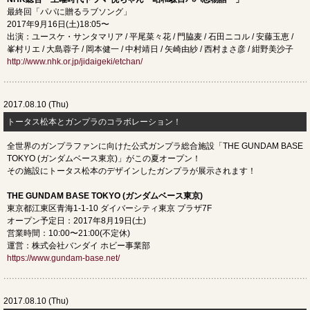
最終回「パパに贈るラブソング」
2017年9月16日(土)18:05〜
出演：ユースケ・サンタマリア / 平尾菜々花 / 門脇麦 / 石田ニコル / 安藤玉恵 /
峯村リエ / 大島蓉子 / 岡本健一 / 中村靖日 / 矢崎由紗 / 西村まさ彦 / 紺野美沙子
http://www.nhk.or.jp/jidaigeki/etchan/
2017.08.10 (Thu)
トータス松本とガンプラのコラボレーション！
全世界のガンプラファンに向けた公式ガンプラ総合施設「THE GUNDAM BASE
TOKYO (ガンダムベース東京)」がこの夏オープン！
その施設にトータス松本のデザインしたガンプラが展示されます！
THE GUNDAM BASE TOKYO (ガンダムベース東京)
東京都江東区青海1-1-10 ダイバーシティ東京 プラザ7F
オープン予定日：2017年8月19日(土)
営業時間：10:00〜21:00(不定休)
運営：株式会社バンダイ ホビー事業部
https://www.gundam-base.net/
2017.08.10 (Thu)