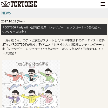
HOME
2017.10.02 (Mon)
NEWS
ROOTS66 Party with 松野家6兄弟「レッツゴー！ムッツゴー！～6色の虹～」
CDリリース決定！
LIVE INFO
「おそ松くん」のテレビ放送がスタートした1966年生まれのアーティスト総勢
MEDIA INFO
27名の“ROOTS66”が歌う、TVアニメ「おそ松さん」第2期エンディングテーマ
曲「レッツゴー！ムッツゴー！〜6色の虹〜」が2017年12月6日(水)にCDリリ
GOODS
ース決定！
DISCOGRAPHY
CONTACT