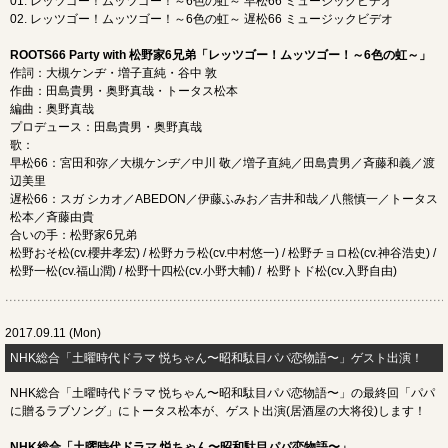
01. レッツゴー！ムッツゴー！～6色の虹～ 早松66 ミュージックビデオ
02. レッツゴー！ムッツゴー！～6色の虹～ 遅松66 ミュージックビデオ
ROOTS66 Party with 松野家6兄弟「レッツゴー！ムッツゴー！～6色の虹～」
作詞：大槻ケンヂ・増子直純・谷中 敦
作曲：田島貴男・奥野真哉・トータス松本
編曲：奥野真哉
プロデュース：田島貴男・奥野真哉
歌：
早松66：宮田和弥／大槻ケンヂ／中川 敬／増子直純／田島貴男／斉藤和義／渡
辺美里
遅松66：スガ シカオ／ABEDON／伊藤ふみお／吉井和哉／八熊慎一／トータス
松本／斉藤由貴
合いの手：松野家6兄弟
松野おそ松(cv.櫻井孝宏) / 松野カラ松(cv.中村悠一) / 松野チョロ松(cv.神谷浩史) /
松野一松(cv.福山潤) / 松野十四松(cv.小野大輔) / 松野トド松(cv.入野自由)
2017.09.11 (Mon)
NHK総合「土曜時代ドラマ 悦ちゃん〜昭和駄目パパ恋物語〜」ゲスト出演！
NHK総合「土曜時代ドラマ 悦ちゃん〜昭和駄目パパ恋物語〜」の最終回「パパ
に贈るラブソング」にトータス松本が、ゲスト出演(居酒屋の大将役)します！
NHK総合「土曜時代ドラマ 悦ちゃん〜昭和駄目パパ恋物語〜」