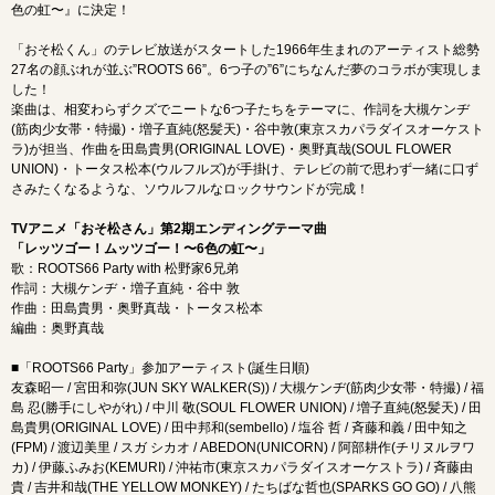
色の虹〜』に決定！
「おそ松くん」のテレビ放送がスタートした1966年生まれのアーティスト総勢
27名の顔ぶれが並ぶ”ROOTS 66”。6つ子の”6”にちなんだ夢のコラボが実現しま
した！
楽曲は、相変わらずクズでニートな6つ子たちをテーマに、作詞を大槻ケンヂ
(筋肉少女帯・特撮)・増子直純(怒髪天)・谷中敦(東京スカパラダイスオーケスト
ラ)が担当、作曲を田島貴男(ORIGINAL LOVE)・奥野真哉(SOUL FLOWER
UNION)・トータス松本(ウルフルズ)が手掛け、テレビの前で思わず一緒に口ず
さみたくなるような、ソウルフルなロックサウンドが完成！
TVアニメ「おそ松さん」第2期エンディングテーマ曲
「レッツゴー！ムッツゴー！〜6色の虹〜」
歌：ROOTS66 Party with 松野家6兄弟
作詞：大槻ケンヂ・増子直純・谷中 敦
作曲：田島貴男・奥野真哉・トータス松本
編曲：奥野真哉
■「ROOTS66 Party」参加アーティスト(誕生日順)
友森昭一 / 宮田和弥(JUN SKY WALKER(S)) / 大槻ケンヂ(筋肉少女帯・特撮) / 福
島 忍(勝手にしやがれ) / 中川 敬(SOUL FLOWER UNION) / 増子直純(怒髪天) / 田
島貴男(ORIGINAL LOVE) / 田中邦和(sembello) / 塩谷 哲 / 斉藤和義 / 田中知之
(FPM) / 渡辺美里 / スガ シカオ / ABEDON(UNICORN) / 阿部耕作(チリヌルヲワ
カ) / 伊藤ふみお(KEMURI) / 沖祐市(東京スカパラダイスオーケストラ) / 斉藤由
貴 / 吉井和哉(THE YELLOW MONKEY) / たちばな哲也(SPARKS GO GO) / 八熊