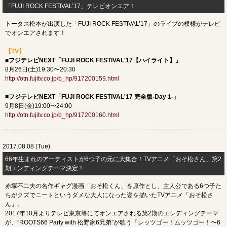
「FUJI ROCK FESTIVAL’17」テレビオンエア！
トータス松本が出演した「FUJI ROCK FESTIVAL’17」のライブの模様がテレビ
でオンエアされます！
【TV】
■フジテレビNEXT「FUJI ROCK FESTIVAL'17【ハイライト】」
8月26日(土)19:30〜20:30
http://otn.fujitv.co.jp/b_hp/917200159.html
■フジテレビNEXT「FUJI ROCK FESTIVAL'17 完全版-Day 1-」
9月8日(金)19:00〜24:00
http://otn.fujitv.co.jp/b_hp/917200160.html
2017.08.08 (Tue)
66年生まれのアーティストが6つ子の元に大集合！TVアニメ「おそ松さん」第2
期エンディングテーマ決定！
赤塚不二夫の名作ギャグ漫画「おそ松くん」を原作とし、主人公である6つ子た
ちがクズでニートというダメな大人になった姿を描いたTVアニメ「おそ松さ
ん」。
2017年10月よりテレビ東京等にてオンエアされる第2期のエンディングテーマ
が、”ROOTS66 Party with 松野家6兄弟”が歌う『レッツゴー！ムッツゴー！〜6