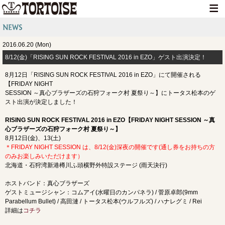
HOME
2016.06.20 (Mon)
NEWS
8/12(金)「RISING SUN ROCK FESTIVAL 2016 in EZO」ゲスト出演決定！
LIVE INFO
8月12日「RISING SUN ROCK FESTIVAL 2016 in EZO」にて開催される
【FRIDAY NIGHT
MEDIA INFO
SESSION ～真心ブラザーズの石狩フォーク村 夏祭り～】にトータス松本のゲ
スト出演が決定しました！
GOODS
RISING SUN ROCK FESTIVAL 2016 in EZO【FRIDAY NIGHT SESSION ～真
DISCOGRAPHY
心ブラザーズの石狩フォーク村 夏祭り～】
8月12日(金)、13(土)
CONTACT
＊FRIDAY NIGHT SESSION は、8/12(金)深夜の開催です(通し券をお持ちの方
のみお楽しみいただけます）
北海道・石狩湾新港樽川ふ頭横野外特設ステージ (雨天決行)
ホストバンド：真心ブラザーズ
ゲストミュージシャン：コムアイ(水曜日のカンパネラ) / 菅原卓郎(9mm
Parabellum Bullet) / 高田漣 / トータス松本(ウルフルズ) / ハナレグミ / Rei
詳細は
コチラ