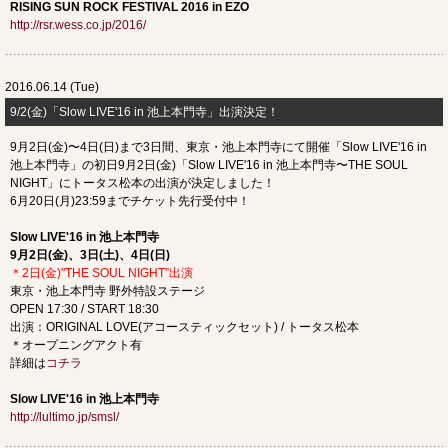
RISING SUN ROCK FESTIVAL 2016 in EZO
http://rsr.wess.co.jp/2016/
2016.06.14 (Tue)
9/2(金)「Slow LIVE'16 in 池上本門寺」出演決定！
9月2日(金)〜4日(日)まで3日間、東京・池上本門寺にて開催「Slow LIVE'16 in
池上本門寺」の初日9月2日(金)「Slow LIVE'16 in 池上本門寺〜THE SOUL
NIGHT」にトータス松本の出演が決定しました！
6月20日(月)23:59までチケット先行受付中！
Slow LIVE'16 in 池上本門寺
9月2日(金)、3日(土)、4日(日)
＊2日(金)"THE SOUL NIGHT”出演
東京・池上本門寺 野外特設ステージ
OPEN 17:30 / START 18:30
出演：ORIGINAL LOVE(アコースティックセット) / トータス松本
＊オープニングアクト有
詳細は
コチラ
Slow LIVE'16 in 池上本門寺
http://lultimo.jp/smsl/