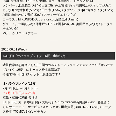
(feat. 八代亜紀、仲井戸”CHABO”麗市、奥田民生、トータス松本)
メンバー：池畑潤二(Dr) / 松田文(Gt) / 井上富雄(Ba) / 花田裕之(Gt) / ヤマジカズ
ヒデ(Gt) / 梅津和時(A.Sax) / 田中 和(T.Sax) / タブゾンビ(Tp) / 青木ケイタ(B.Sax)
/ 細海 魚(Key) / 丈青(Pf,Key) / スティーヴ エトウ(Per)
コーラス：MIKUNI♡DOLLS（Keicot,角島美緒,Asami)
ゲスト：八代亜紀(Vo) / 仲井戸”CHABO”麗市(Vo,Gt) / 奥田民生(Vo,Gt) / トータス
松本(Vo,Gt)
MC ： クリス・ペプラー
2016.06.01 (Wed)
7/31(日)「オハラ☆ブレイク '16夏」出演決定！
猪苗代湖畔を舞台にした9日間のカルチャーミックスフェスティバル「オハラ☆
ブレイク '16夏」にトータス松本出演決定！
今週末6月5日(日)チケット一般発売です！
オハラ☆ブレイク '16夏
7月30日(土)～8月7日(日)
＊7月31日(日)のみ出演
福島・猪苗代湖畔 天神浜
31日(日)出演：青谷明日香 / 大島花子 / Curly Giraffe×高田漣(Guest：藤原さく
ら) / サニーデイ・サービス / スガ シカオ / 田島貴男(ORIGINAL LOVE) / トータ
ス松本 / TOMOVSKY / ペテカン