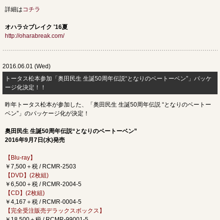
詳細は
コチラ
オハラ☆ブレイク '16夏
http://oharabreak.com/
2016.06.01 (Wed)
トータス松本参加「奥田民生 生誕50周年伝説“となりのベートーベン”」パッケ
ージ化決定！！
昨年トータス松本が参加した、「奥田民生 生誕50周年伝説 “となりのベートー
ベン”」のパッケージ化が決定！
奥田民生 生誕50周年伝説“となりのベートーベン”
2016年9月7日(水)発売
【Blu-ray】
￥7,500＋税 / RCMR-2503
【DVD】(2枚組)
￥6,500＋税 / RCMR-2004-5
【CD】(2枚組)
￥4,167＋税 / RCMR-0004-5
【完全受注販売デラックスボックス】
￥18,500＋税 / RCMR-99001-5