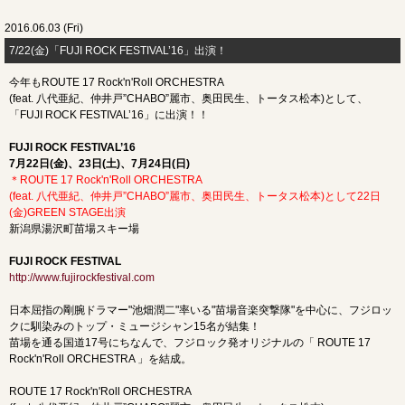
2016.06.03 (Fri)
7/22(金)「FUJI ROCK FESTIVAL’16」出演！
今年もROUTE 17 Rock'n'Roll ORCHESTRA
(feat. 八代亜紀、仲井戸”CHABO”麗市、奥田民生、トータス松本)として、
「FUJI ROCK FESTIVAL’16」に出演！！
FUJI ROCK FESTIVAL’16
7月22日(金)、23日(土)、7月24日(日)
＊ROUTE 17 Rock'n'Roll ORCHESTRA
(feat. 八代亜紀、仲井戸”CHABO”麗市、奥田民生、トータス松本)として22日
(金)GREEN STAGE出演
新潟県湯沢町苗場スキー場
FUJI ROCK FESTIVAL
http://www.fujirockfestival.com
日本屈指の剛腕ドラマー"池畑潤二"率いる"苗場音楽突撃隊"を中心に、フジロッ
クに馴染みのトップ・ミュージシャン15名が結集！
苗場を通る国道17号にちなんで、フジロック発オリジナルの「 ROUTE 17
Rock'n'Roll ORCHESTRA 」を結成。
ROUTE 17 Rock'n'Roll ORCHESTRA