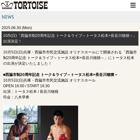
HOME
2025.06.30 (Mon)
NEWS
10/5(日)「西脇市制20周年記念 トーク＆ライブ～トータス松本×長谷川穂積～」
出演決定！
LIVE INFO
10月5日(日)兵庫・西脇市市民交流施設 オリナスホールにて開催される「西脇市
MEDIA INFO
制20周年記念 トーク＆ライブ～トータス松本×長谷川穂積～」にトータス松本
の出演が決定いたしました！
GOODS
■西脇市制20周年記念 トーク＆ライブ～トータス松本×長谷川穂積～
DISCOGRAPHY
10月5日(日)兵庫・西脇市市民交流施設 オリナスホール
OPEN 16:00 / START 16:30
CONTACT
出演：トータス松本 / 長谷川穂積
司会：八木早希