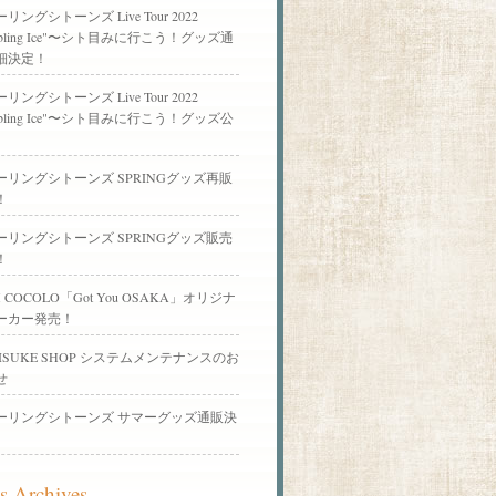
ーリングシトーンズ Live Tour 2022
mbling Ice"〜シト目みに行こう！グッズ通
細決定！
ーリングシトーンズ Live Tour 2022
mbling Ice"〜シト目みに行こう！グッズ公
カーリングシトーンズ SPRINGグッズ再販
！
カーリングシトーンズ SPRINGグッズ販売
！
M COCOLO「Got You OSAKA」オリジナ
ーカー発売！
TAISUKE SHOP システムメンテナンスのお
せ
カーリングシトーンズ サマーグッズ通販決
 Archives