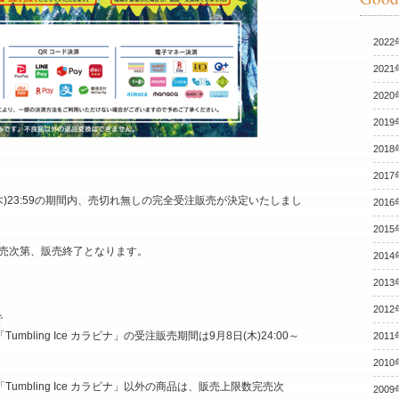
2022
2021
2020
2019
2018
2017
5日(木)23:59の期間内、売切れ無しの完全受注販売が決定いたしまし
2016
2015
売次第、販売終了となります。
2014
2013
2012
で
「Tumbling Ice カラビナ」の受注販売期間は9月8日(木)24:00～
2011
2010
」・「Tumbling Ice カラビナ」以外の商品は、販売上限数完売次
2009