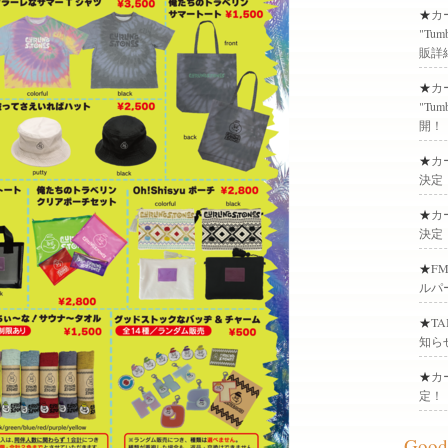
★
​カ
"Tu
販詳
★
​カ
"Tu
開！
★
​
決定
★
​
決定
★
​F
ルパ
★
​
知ら
★
​
定！
Goods