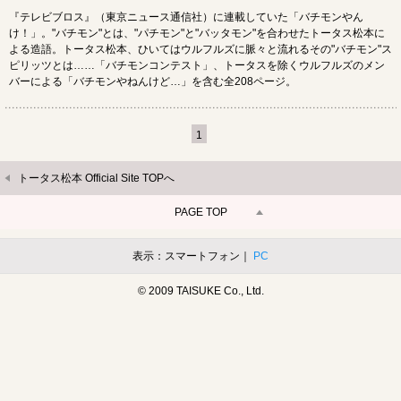
『テレビブロス』（東京ニュース通信社）に連載していた「バチモンやん
け！」。"バチモン"とは、"パチモン"と"バッタモン"を合わせたトータス松本に
よる造語。トータス松本、ひいてはウルフルズに脈々と流れるその"バチモン"ス
ピリッツとは……「バチモンコンテスト」、トータスを除くウルフルズのメン
バーによる「バチモンやねんけど…」を含む全208ページ。
1
トータス松本 Official Site TOPへ
PAGE TOP
表示：スマートフォン｜
PC
© 2009 TAISUKE Co., Ltd.