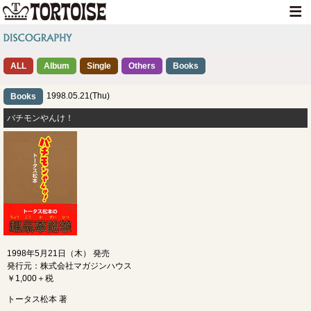
HOME
ALL
Album
Single
Others
NEWS
Books
LIVE INFO
1998.05.21(Thu)
Books
バチモンやんけ！
MEDIA INFO
GOODS
DISCOGRAPHY
CONTACT
1998年5月21日（木） 発売
発行元：株式会社マガジンハウス
￥1,000＋税
トータス松本 著