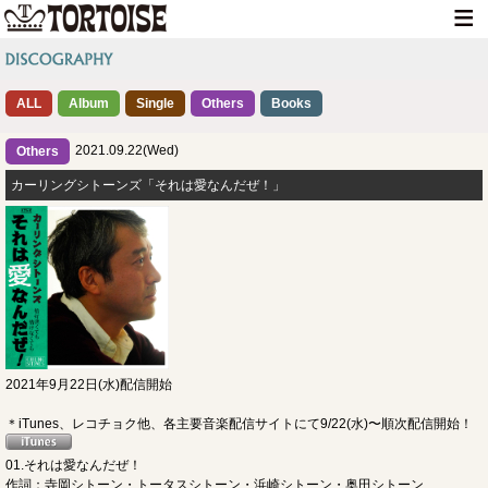
HOME
ALL
Album
Single
Others
NEWS
Books
LIVE INFO
2021.09.22(Wed)
Others
カーリングシトーンズ「それは愛なんだぜ！」
MEDIA INFO
GOODS
DISCOGRAPHY
CONTACT
2021年9月22日(水)配信開始
＊iTunes、レコチョク他、各主要音楽配信サイトにて9/22(水)〜順次配信開始！
01.それは愛なんだぜ！
作詞：寺岡シトーン・トータスシトーン・浜崎シトーン・奥田シトーン