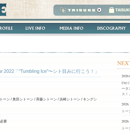
NEX
 2022「“Tumbling Ice”〜シト目みに行こう！」
2026.
FM C
ータ
ス！
 / 奥田シトーン / 斉藤シトーン / 浜崎シトーン / キングシ
2026.
トータ
)
2026.
ト必要
トータ