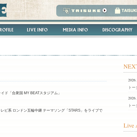
NEX
2026.
トータ
ド「合衆国 MY BEATスタジアム」
2026.
トータ
ジテレビ系 ロンドン五輪中継 テーマソング「STARS」をライブで
Live 