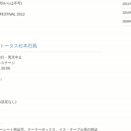
PHSからは不可)
2011
2010
 FESTIVAL 2012
2009
う！トータス松本烈風
天決行・荒天中止
外ステージ
定
20:00
！！
金設定なし)
)
ーシート持込可。クーラーボックス、イス・テーブル等の持込