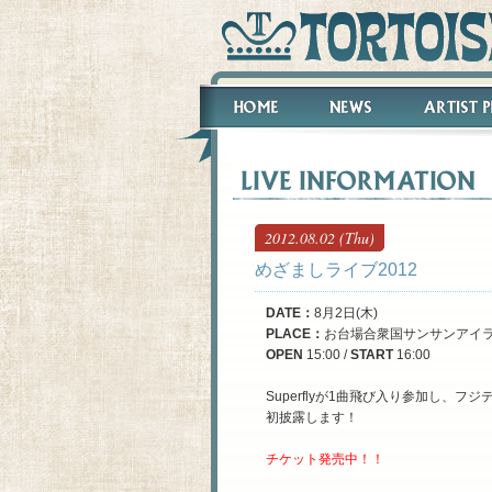
2012.08.02 (Thu)
めざましライブ2012
DATE
：
8月2日(木)
PLACE
：
お台場合衆国サンサンアイライ
OPEN
15:00 /
START
16:00
Superflyが1曲飛び入り参加し、フ
初披露します！
チケット発売中！！