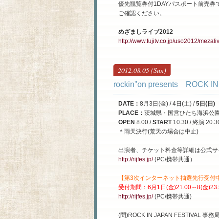
優先観覧券付1DAYパスポート前売券
ご確認ください。
めざましライブ2012
http://www.fujitv.co.jp/uso2012/mezali
2012.08.05 (Sun)
rockin''on presents ROCK I
DATE
：
8月3日(金) / 4日(土) /
5日(日)
PLACE
：
茨城県・国営ひたち海浜公
OPEN
8:00 /
START
10:30 / 終演 20
＊雨天決行(荒天の場合は中止)
出演者、チケット料金等詳細は公式サ
http://rijfes.jp/
(PC/携帯共通）
【第3次インターネット抽選先行受付
受付期間：6月1日(金)21:00～8(
金
)23
http://rijfes.jp/
(PC/携帯共通)
(問)ROCK IN JAPAN FESTIVAL 事務