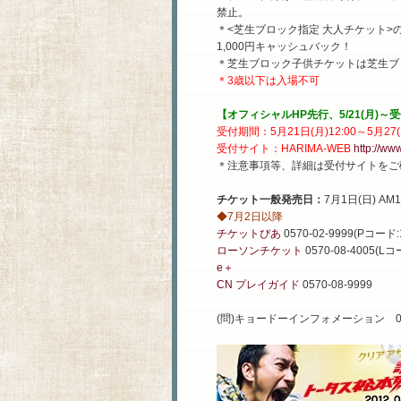
禁止。
＊<芝生ブロック指定 大人チケット
1,000円キャッシュバック！
＊芝生ブロック子供チケットは芝生ブ
＊
3歳以下は入場不可
【オフィシャルHP先行、5/21(月)～
受付期間：5月21日(月)12:00～5月27(日
受付サイト：HARIMA-WEB
http://ww
＊注意事項等、詳細は受付サイトをご
チケット一般発売日：
7月1日(日) 
◆7月2日以降
チケットぴあ
0570-02-9999(Pコード:1
ローソンチケット
0570-08-4005(Lコ
e＋
CN プレイガイド
0570-08-9999
(問)キョードーインフォメーション 06-77