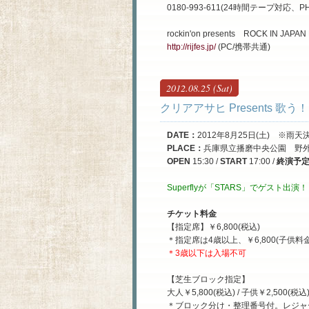
0180-993-611(24時間テープ対応、
rockin'on presents ROCK IN JAPAN
http://rijfes.jp/
(PC/携帯共通)
2012.08.25 (Sat)
クリアアサヒ Presents 歌
DATE
：
2012年8月25日(土) ※雨
PLACE
：
兵庫県立播磨中央公園 野
OPEN
15:30 /
START
17:00 /
終演予
Superflyが「STARS」でゲスト出演
チケット料金
【指定席】￥6,800(税込)
＊指定席は4歳以上、￥6,800(子供料
＊
3歳以下は入場不可
【芝生ブロック指定】
大人￥5,800(税込) / 子供￥2,500(税込
＊ブロック分け・整理番号付。レジャ