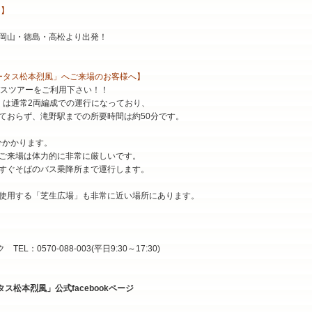
 】
岡山・徳島・高松より出発！
う！トータス松本烈風」へご来場のお客様へ】
バスツアーをご利用下さい！！
）は通常2両編成での運行になっており、
しておらず、滝野駅までの所要時間は約50分です。
分かかります。
ご来場は体力的に非常に厳しいです。
すぐそばのバス乗降所まで運行します。
使用する「芝生広場」も非常に近い場所にあります。
：0570-088-003(平日9:30～17:30)
ータス松本烈風」公式facebookページ