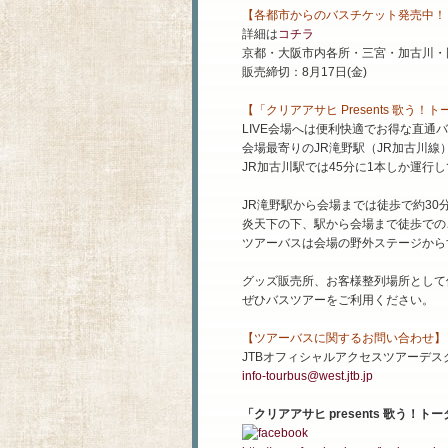
【各都市からのバスチケット発売中！
詳細は
コチラ
京都・大阪市内各所・三宮・加古川・
販売締切：8月17日(金)
【「クリアアサヒ Presents 歌
LIVE会場へは便利快適でお得な直通
会場最寄りのJR滝野駅（JR加古川線
JR加古川駅では45分に1本しか運行
JR滝野駅から会場までは徒歩で約30
炎天下の下、駅から会場まで徒歩での
ツアーバスは会場の野外ステージから
グッズ販売所、お客様整列場所として
ぜひバスツアーをご利用ください。
【ツアーバスに関するお問い合わせ】
JTBオフィシャルアクセスツアーデスク TEL
info-tourbus@west.jtb.jp
「クリアアサヒ presents 歌う！ト