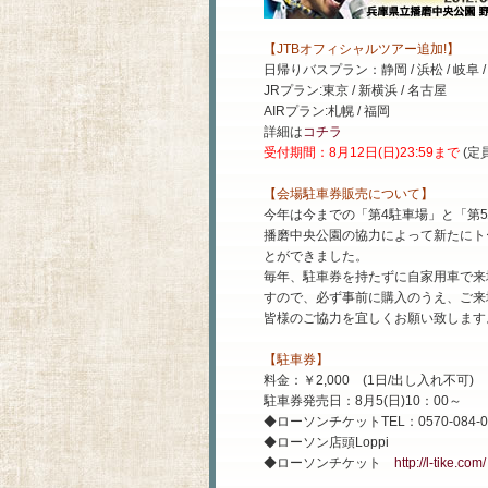
【JTBオフィシャルツアー追加!】
日帰りバスプラン：静岡 / 浜松 / 岐阜 / 名
JRプラン:東京 / 新横浜 / 名古屋
AIRプラン:札幌 / 福岡
詳細は
コチラ
受付期間：8月12日(日)23:59まで
(定
【会場駐車券販売について】
今年は今までの「第4駐車場」と「第
播磨中央公園の協力によって新たにト
とができました。
毎年、駐車券を持たずに自家用車で来
すので、必ず事前に購入のうえ、ご来
皆様のご協力を宜しくお願い致します
【駐車券】
料金：￥2,000 (1日/出し入れ不可)
駐車券発売日：8月5(日)10：00～
◆ローソンチケットTEL：0570-084-0
◆ローソン店頭Loppi
◆ローソンチケット
http://l-tike.com/