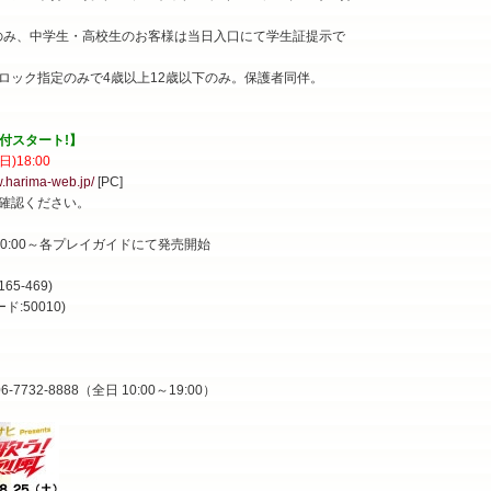
>のみ、中学生・高校生のお客様は当日入口にて学生証提示で
ロック指定のみで4歳以上12歳以下のみ。保護者同伴。
受付スタート!】
)18:00
w.harima-web.jp/
[PC]
確認ください。
AM10:00～各プレイガイドにて発売開始
65-469)
ード:50010)
32-8888（全日 10:00～19:00）