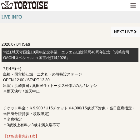
HOME
NEWS
NEXT LIVE
LIVE INFO
2026.07.04 (Sat)
"松江城天守国宝10周年記念事業 エフエム山陰開局40周年記念「浜崎貴司
MEDIA INFO
GACHIスペシャル in 国宝松江城2026」
GOODS
7月4日(土)
島根・国宝松江城 二之丸下の段特設ステージ
DISCOGRAPHY
OPEN 12:00 / START 13:30
出演：浜崎貴司 / 奥田民生 / トータス松本 / のん / レキシ
CONTACT
※雨天決行 / 荒天中止
チケット料金：￥9,900 / U15チケット￥4,000(15歳以下対象・当日座席指定・
当日身分証持参・枚数限定)
＊全席指定
＊3歳以上有料／3歳未満入場不可
【ぴあ先着先行1次】