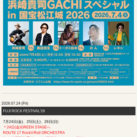
2026.07.24 (Fri)
FUJI ROCK FESTIVAL'26
7月24日(金)、25日(土)、26日(日)
＊24日(金)GREEN STAGEへ
ROUTE 17 Rock'n'Roll ORCHESTRA