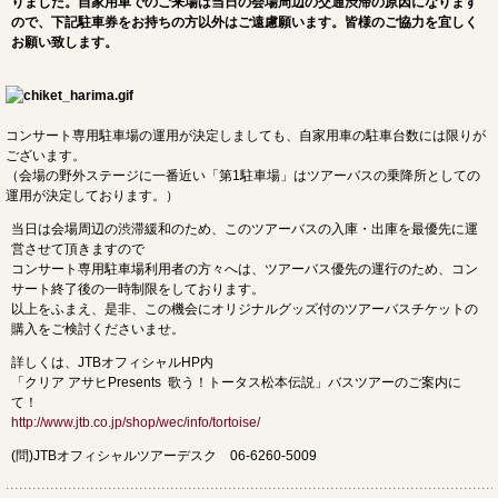
りました。自家用車でのご来場は当日の会場周辺の交通渋滞の原因になります
ので、下記駐車券をお持ちの方以外はご遠慮願います。皆様のご協力を宜しく
お願い致します。
コンサート専用駐車場の運用が決定しましても、自家用車の駐車台数には限りが
ございます。
（会場の野外ステージに一番近い「第1駐車場」はツアーバスの乗降所としての
運用が決定しております。）
当日は会場周辺の渋滞緩和のため、このツアーバスの入庫・出庫を最優先に運
営させて頂きますので
コンサート専用駐車場利用者の方々へは、ツアーバス優先の運行のため、コン
サート終了後の一時制限をしております。
以上をふまえ、是非、この機会にオリジナルグッズ付のツアーバスチケットの
購入をご検討くださいませ。
詳しくは、JTBオフィシャルHP内
「クリア アサヒPresents 歌う！トータス松本伝説」バスツアーのご案内に
て！
http://www.jtb.co.jp/shop/wec/info/tortoise/
(問)JTBオフィシャルツアーデスク 06-6260-5009