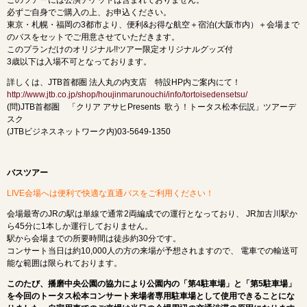
このツアーには公演チケットは含まれておりません。
必ずご自身でご購入の上、お申込ください。
東京・札幌・福岡の3都市より、便利&お得な航空＋宿泊(大阪市内）＋会場まで
のバスをセットでご用意させていただきます。
このプランだけのオリジナル!!ツアー限定オリジナルグッズ付
3歳以下は入場不可となっております。
詳しくは、JTB首都圏 法人丸の内支店 特設HP内ご案内にて！
http://www.jtb.co.jp/shop/houjinmarunouchi/info/tortoisedensetsu/
(問)JTB首都圏 「クリア アサヒPresents 歌う！トータス松本伝説」ツアーデ
スク
(JTBビジネスネットワーク内)03-5649-1350
バスツアー
LIVE会場へは便利で快適な直通バスをご利用ください！
会場最寄のJRの駅は単線で通常2両編成での運行となっており、 JR加古川駅か
ら45分に1本しか運行しておりません。
駅から会場までの所要時間は徒歩約30分です。
コンサート当日は約10,000人の方の来場が予想されますので、 電車での輸送可
能な範囲は限られております。
このたび、播磨中央公園の協力により公園内の「第4駐車場」と「第5駐車場」
を今回のトータス松本コンサート来場者専用駐車場として使用できることにな