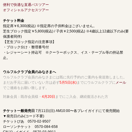
便利で快適な直通バスツアー
オフィシャルアクセスツアー
チケット料金
指定席￥6,300(税込) ※指定席の子供料金はございません。
芝生ブロック指定￥5,800(税込) / 子供￥2,500(税込) ※4歳以上12歳以下のみ(要
保護者同伴)
【芝生ブロック指定の注意事項】
・ブロック分け・整理番号付
・レジャーシート持込可 ※クーラーボックス、イス・テーブル等の持込禁
止。
ウルフルクラブ会員のみなさまへ
ウルフルクラブ会員のみなさまには既に先行予約のご案内を発送致しました。
まだお手元に届いていない方は必ず
5月5日(水)
までにウルフルクラブに
メール
でご連絡をお願い致します。
対象会員：既存会員様・
4月20日
までにご入会、継続復活された方
チケット一般発売日
7月11日(日) AM10:00〜各プレイガイドにて発売開始
▼発売日のみ(コード不要)
チケットぴあ 0570-02-9507
ローソンチケット 0570-084-658