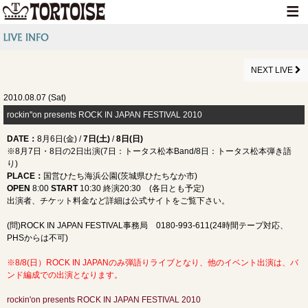
HOME
NEWS
NEXT LIVE
LIVE INFO
2010.08.07 (Sat)
rockin''on presents ROCK IN JAPAN FESTIVAL 2010
MEDIA INFO
DATE
：
8月6日(金) /
7日(土)
/
8日(日)
GOODS
※8月7日・8日の2日出演(7日：トータス松本Band/8日：トータス松本弾き語
り)
DISCOGRAPHY
PLACE
：
国営ひたち海浜公園(茨城県ひたちなか市)
OPEN
8:00
START
10:30 終演20:30 (各日とも予定)
CONTACT
出演者、チケット料金など詳細は公式サイトをご覧下さい。
(問)ROCK IN JAPAN FESTIVAL事務局 0180-993-611(24時間テープ対応、
PHSからは不可)
※8/8(日）ROCK IN JAPANのみ弾語りライブとなり、他のイベント出演は、バ
ンド編成での出演となります。
rockin'on presents ROCK IN JAPAN FESTIVAL 2010