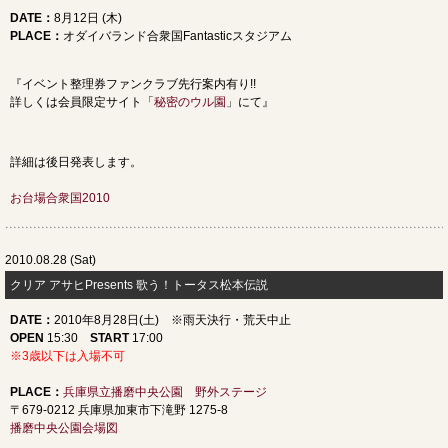
DATE
：
8月12日 (木)
PLACE
：
オダイバランド合衆国Fantasticスタジアム
『イベント整理券ファンクラブ先行案内有り!!
詳しくは会員限定サイト「
秘密のウル園
」にて』
詳細は後日発表します。
お台場合衆国2010
2010.08.28 (Sat)
クリア アサヒPresents 歌う！トータス松本伝説
DATE
：
2010年8月28日(土) ※雨天決行・荒天中止
OPEN
15:30
START
17:00
※3歳以下は入場不可
PLACE
：
兵庫県立播磨中央公園 野外ステージ
〒679-0212 兵庫県加東市下滝野 1275-8
播磨中央公園会場図