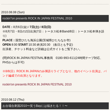
2010.08.08 (Sun)
rockin''on presents ROCK IN JAPAN FESTIVAL 2010
DATE
：
8月6日(金) /
7日(土)
/
8日(日)
※8月7日・8日の2日出演(7日：トータス松本Band/8日：トータス松本弾き語
り)
PLACE
：
国営ひたち海浜公園(茨城県ひたちなか市)
OPEN
8:00
START
10:30 終演20:30 (各日とも予定)
出演者、チケット料金など詳細は公式サイトをご覧下さい。
(問)ROCK IN JAPAN FESTIVAL事務局 0180-993-611(24時間テープ対応、
PHSからは不可)
※8/8(日）ROCK IN JAPANのみ弾語りライブとなり、他のイベント出演は、バ
ンド編成での出演となります。
rockin'on presents ROCK IN JAPAN FESTIVAL 2010
2010.08.12 (Thu)
お台場合衆国2010〜笑うBayには福きたる！！〜