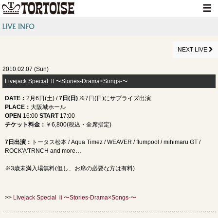
HOME
NEWS
NEXT LIVE
LIVE INFO
2010.02.07 (Sun)
Livejack Special Ⅱ〜Stories-Drama×Songs-〜
MEDIA INFO
DATE
：
2月6日
(土) /
7日(日)
※7日(日)にサプライズ出演
GOODS
PLACE
：
大阪城ホール
OPEN
16:00
START
17:00
DISCOGRAPHY
チケット料金：
￥6,800(税込・全席指定)
CONTACT
7日
出演：
トータス松本 / Aqua Timez / WEAVER / flumpool / mihimaru GT /
ROCK'A'TRNCH and more…
※3歳未満入場無料(但し、お席の必要な方は有料)
>>
Livejack Special Ⅱ〜Stories-Drama×Songs-〜