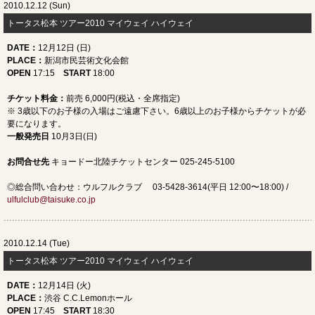
2010.12.12 (Sun)
トータス松本 ツアー2010 マイウェイ ハイウェイ
DATE
：
12月12日 (日)
PLACE
：
新潟市民芸術文化会館
OPEN
17:15
START
18:00
チケット料金：
前売 6,000円(税込・全席指定)
※ 3歳以下のお子様の入場はご遠慮下さい。6歳以上のお子様からチケットが必
要になります。
一般発売日
10月3日(日)
お問合せ先
キョードー北陸チケットセンター 025-245-5100
◎総合問い合わせ：ウルフルクラブ 03-5428-3614(平日 12:00〜18:00) /
ulfulclub@taisuke.co.jp
2010.12.14 (Tue)
トータス松本 ツアー2010 マイウェイ ハイウェイ
DATE
：
12月14日 (火)
PLACE
：
渋谷 C.C.Lemonホール
OPEN
17:45
START
18:30