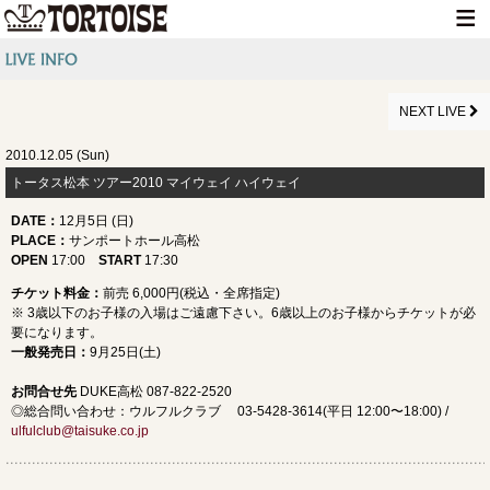
HOME
NEWS
NEXT LIVE
LIVE INFO
2010.12.05 (Sun)
トータス松本 ツアー2010 マイウェイ ハイウェイ
MEDIA INFO
DATE
：
12月5日 (日)
GOODS
PLACE
：
サンポートホール高松
OPEN
17:00
START
17:30
DISCOGRAPHY
チケット料金：
前売 6,000円(税込・全席指定)
※ 3歳以下のお子様の入場はご遠慮下さい。6歳以上のお子様からチケットが必
CONTACT
要になります。
一般発売日
：
9月25日(土)
お問合せ先
DUKE高松 087-822-2520
◎総合問い合わせ：ウルフルクラブ 03-5428-3614(平日 12:00〜18:00) /
ulfulclub@taisuke.co.jp