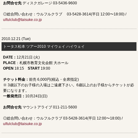
お問合せ先
ディスクガレージ 03-5436-9600
◎総合問い合わせ：ウルフルクラブ 03-5428-3614(平日 12:00〜18:00) /
ulfulclub@taisuke.co.jp
2010.12.21 (Tue)
トータス松本 ツアー2010 マイウェイ ハイウェイ
DATE
：
12月21日 (火)
PLACE
：札幌市教育文化会館 大ホール
OPEN
18:15
START
19:00
チケット料金：
前売 6,000円(税込・全席指定)
※ 3歳以下のお子様の入場はご遠慮下さい。6歳以上のお子様からチケットが必
要になります。
一般発売日
：
10月24日(日)
お問合せ先
マウントアライブ 011-211-5600
◎総合問い合わせ：ウルフルクラブ 03-5428-3614(平日 12:00〜18:00) /
ulfulclub@taisuke.co.jp