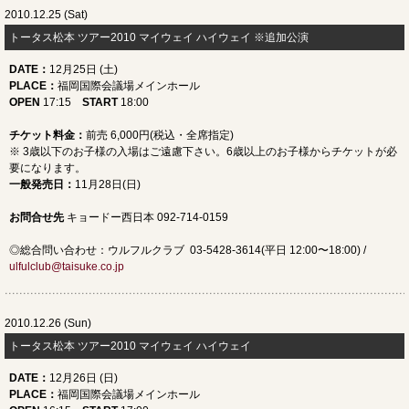
2010.12.25 (Sat)
トータス松本 ツアー2010 マイウェイ ハイウェイ ※追加公演
DATE
：
12月25日 (土)
PLACE
：
福岡国際会議場メインホール
OPEN
17:15
START
18:00
チケット料金：
前売 6,000円(税込・全席指定)
※ 3歳以下のお子様の入場はご遠慮下さい。6歳以上のお子様からチケットが必
要になります。
一般発売日
：
11月28日(日)
お問合せ先
キョードー西日本 092-714-0159
◎総合問い合わせ：ウルフルクラブ 03-5428-3614(平日 12:00〜18:00) /
ulfulclub@taisuke.co.jp
2010.12.26 (Sun)
トータス松本 ツアー2010 マイウェイ ハイウェイ
DATE
：
12月26日 (日)
PLACE
：
福岡国際会議場メインホール