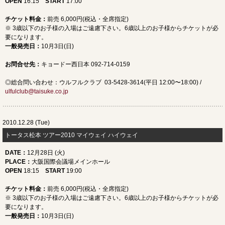
OPEN
16:15
START
17:00
チケット料金：
前売 6,000円(税込・全席指定)
※ 3歳以下のお子様の入場はご遠慮下さい。6歳以上のお子様からチケットが必
要になります。
一般発売日
：
10月3日(日)
お問合せ先
：
キョードー西日本 092-714-0159
◎総合問い合わせ：ウルフルクラブ 03-5428-3614(平日 12:00〜18:00) /
ulfulclub@taisuke.co.jp
2010.12.28 (Tue)
トータス松本 ツアー2010 マイウェイ ハイウェイ
DATE
：
12月28日 (火)
PLACE
：
大阪国際会議場メインホール
OPEN
18:15
START
19:00
チケット料金：
前売 6,000円(税込・全席指定)
※ 3歳以下のお子様の入場はご遠慮下さい。6歳以上のお子様からチケットが必
要になります。
一般発売日
：
10月3日(日)