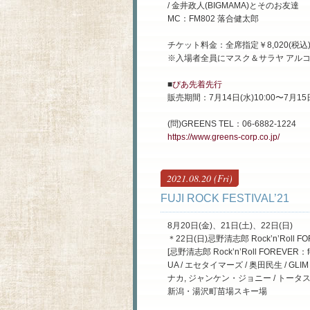
/ 金井政人(BIGMAMA)とそのお友達
MC：FM802 落合健太郎
チケット料金：全席指定￥8,020(税込
※入場者全員にマスク＆サラヤ アルコ
■
ぴあ先着先行
販売期間：7月14日(水)10:00〜7月15日
(問)GREENS TEL：06-6882-1224
https://www.greens-corp.co.jp/
2021.08.20 (Fri)
FUJI ROCK FESTIVAL’21
8月20日(金)、21日(土)、22日(日)
＊22日(日)忌野清志郎 Rock’n’Roll
[忌野清志郎 Rock’n’Roll FOREVER：
UA / エセタイマーズ / 奥田民生 / GLI
ナカ, ジャンケン・ジョニー / トータス松本
新潟・湯沢町苗場スキー場