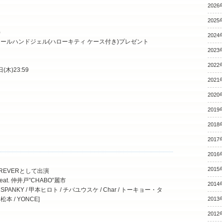
2026
2025
)
2024
ールハンドジェル(ハローキティ ケース付き)プレゼント
2023
2022
(木)23:59
2021
2020
2019
2018
2017
2016
2015
 FOREVERとして出演
feat. 仲井戸”CHABO”麗市
2014
M SPANKY / 甲本ヒロト / チバユウスケ / Char / トーキョー・タ
 / YONCE]
2013
2012