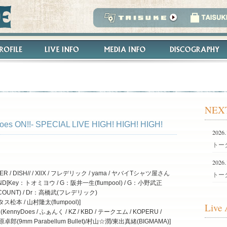
NEX
es ON!!- SPECIAL LIVE HIGH! HIGH! HIGH!
2026.
トータ
2026.
/ DISH// / XllX / フレデリック / yama / ヤバイTシャツ屋さん
トータ
 BAND[Key：トオミヨウ / G：阪井一生(flumpool) / G：小野武正
ENCOUNT) / Dr：高橋武(フレデリック)
タス松本 / 山村隆太(flumpool)]
Live 
nnyDoes / ふぁんく / KZ / KBD / テークエム / KOPERU /
原卓郎(9mm Parabellum Bullet)/村山☆潤/東出真緒(BIGMAMA)]