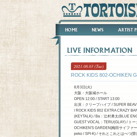
2021.08.03 (Tue)
​ROCK KIDS 802-OCHIKEN Go
8月3日(火)
大阪・大阪城ホール
OPEN 12:00 / START 13:00
出演：クリープハイプ / SUPER BEAVER 
/ ROCK KIDS 802 EXTRA CRAZY
(KEYTALK) / Ba：辻村勇太(BLUE 
GUEST VOCAL：TERU(GLAY) / トー
OCHIKEN'S GARDEN[梅田サイファー(Ke
peko / SPI-K) / それとこれとはべつ[菅