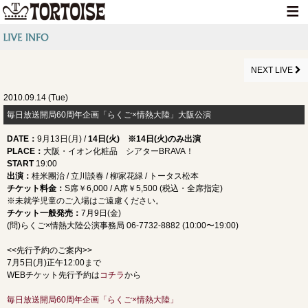
HOME
NEWS
NEXT LIVE
LIVE INFO
2010.09.14 (Tue)
毎日放送開局60周年企画「らくご×情熱大陸」大阪公演
MEDIA INFO
DATE
：
9月13日(月) /
14日(火) ※14日(火)のみ出演
GOODS
PLACE
：
大阪・イオン化粧品 シアターBRAVA！
START
19:00
DISCOGRAPHY
出演：
桂米團治 / 立川談春 / 柳家花緑 / トータス松本
チケット料金：
S席￥6,000 / A席￥5,500 (税込・全席指定)
CONTACT
※未就学児童のご入場はご遠慮ください。
チケット一般発売：
7月9日(金)
(問)らくご×情熱大陸公演事務局 06-7732-8882 (10:00〜19:00)
<<先行予約のご案内>>
7月5日(月)正午12:00まで
WEBチケット先行予約は
コチラ
から
毎日放送開局60周年企画「らくご×情熱大陸」