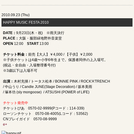
2010.09.23 (Thu)
HAPPY MUSIC FESTA 2010
DATE
：
9月23日(木・祝) ※雨天決行
PLACE
：
大阪・服部緑地野外音楽堂
OPEN
12:00
START
13:00
チケット料金：
前売【大人】￥4,000 / 【子供】￥2,000
※子供チケットは4歳〜小学6年生まで。保護者同伴の上入場可。
(税込・全自由・入場整理番号付)
※3歳以下は入場不可
出演：
木村充揮 / トータス松本 / BONNIE PINK / ROCK'A'TRENCH
/ 中山うり / Candle JUNE(Stage Decoration) / 坂本美雨
/ 塚本功 (sly mongoose) / ATSUSHI (POWER of LIFE)
チケット発売中
チケットぴあ 0570-02-9999(Pコード：114-339)
ローソンチケット 0570-08-4005(Lコード：53562)
CNプレイガイド 0570-08-9999
e+