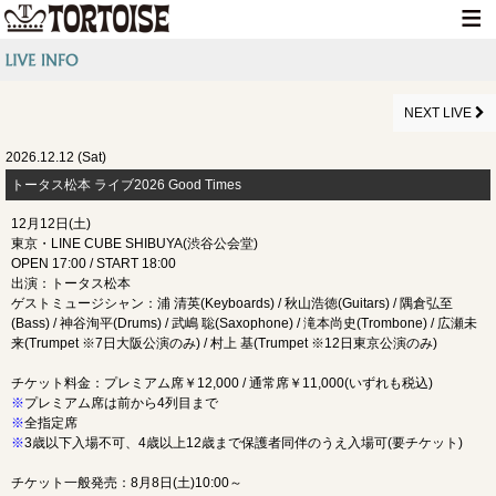
HOME
NEWS
NEXT LIVE
LIVE INFO
2026.12.12 (Sat)
トータス松本 ライブ2026 Good Times
MEDIA INFO
12月12日(土)
GOODS
東京・LINE CUBE SHIBUYA(渋谷公会堂)
OPEN 17:00 / START 18:00
DISCOGRAPHY
出演：トータス松本
ゲストミュージシャン：浦 清英(Keyboards) / 秋山浩徳(Guitars) / 隅倉弘至
CONTACT
(Bass) / 神谷洵平(Drums) / 武嶋 聡(Saxophone) / 滝本尚史(Trombone) / 広瀬未
来(Trumpet ※7日大阪公演のみ) / 村上 基(Trumpet ※12日東京公演のみ)
チケット料金：プレミアム席￥12,000 / 通常席￥11,000(いずれも税込)
※
プレミアム席は前から4列目まで
※
全指定席
※
3歳以下入場不可、4歳以上12歳まで保護者同伴のうえ入場可(要チケット)
チケット一般発売：8月8日(土)10:00～