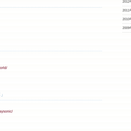
2012
2011
2010
2009
orld/
C」
daysonic/