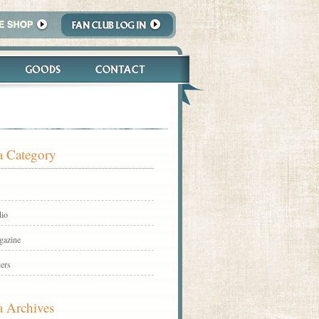
 Category
io
gazine
ers
 Archives