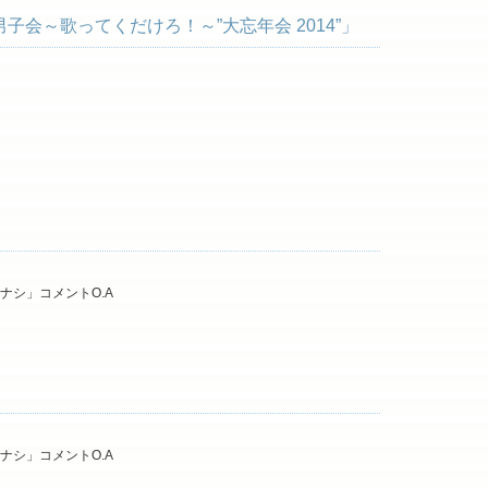
男子会～歌ってくだけろ！～”大忘年会 2014”」
ハナシ」コメントO.A
ハナシ」コメントO.A