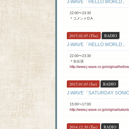
J-WAVE「HELLO WORLD」
22:00〜23:30
＊コメントO.A
2015.02.05 (Thu)
RADIO
J-WAVE「HELLO WORLD」
22:00〜23:30
＊生出演
http://www.j-wave.co.jp/original/hellow
2015.01.03 (Sat)
RADIO
J-WAVE「SATURDAY SONI
15:00〜17:00
http://www.j-wave.co.jp/original/satur
2014.12.30 (Tue)
RADIO