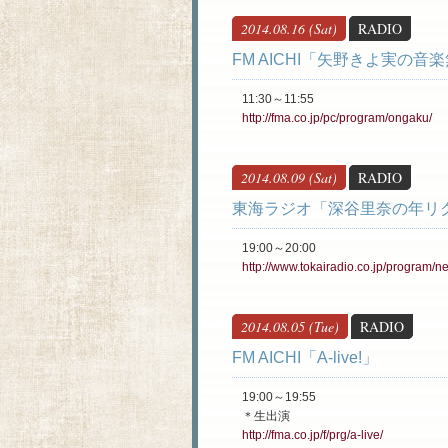
2014.08.16 (Sat)
RADIO
FM AICHI「矢野きよ実の音
11:30～11:55
http://fma.co.jp/pc/program/ongaku/
2014.08.09 (Sat)
RADIO
東海ラジオ「深谷里奈の年リ
19:00～20:00
http://www.tokairadio.co.jp/program/ne
2014.08.05 (Tue)
RADIO
FM AICHI「A-live!」
19:00～19:55
＊生出演
http://fma.co.jp/f/prg/a-live/