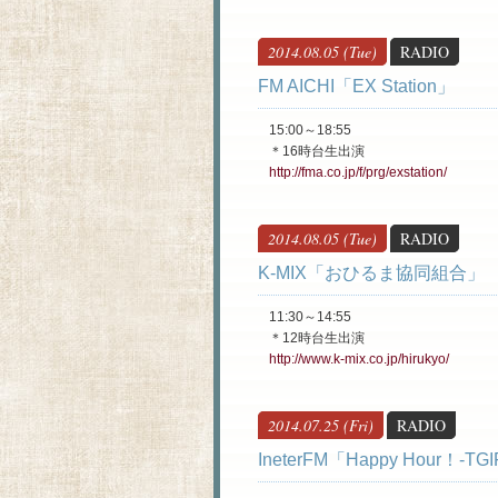
2014.08.05 (Tue)
RADIO
FM AICHI「EX Station」
15:00～18:55
＊16時台生出演
http://fma.co.jp/f/prg/exstation/
2014.08.05 (Tue)
RADIO
K-MIX「おひるま協同組合」
11:30～14:55
＊12時台生出演
http://www.k-mix.co.jp/hirukyo/
2014.07.25 (Fri)
RADIO
IneterFM「Happy Hour！-TGI