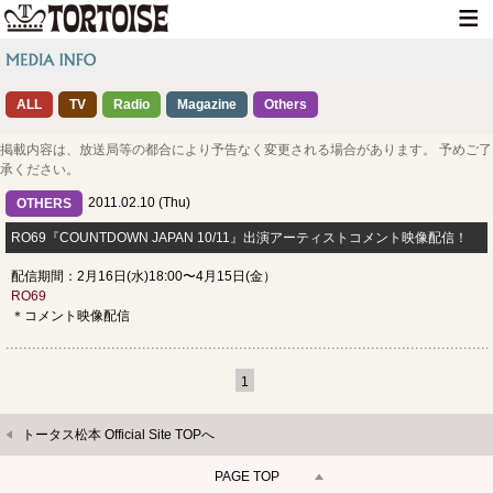
HOME
ALL
TV
Radio
Magazine
NEWS
Others
LIVE INFO
掲載内容は、放送局等の都合により予告なく変更される場合があります。 予めご了
承ください。
MEDIA INFO
2011.02.10 (Thu)
OTHERS
GOODS
RO69『COUNTDOWN JAPAN 10/11』出演アーティストコメント映像配信！
配信期間：2月16日(水)18:00〜4月15日(金）
DISCOGRAPHY
RO69
＊コメント映像配信
CONTACT
1
トータス松本 Official Site TOPへ
PAGE TOP