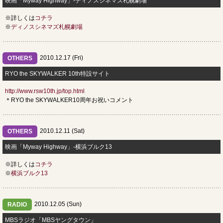
映画「Myway Highway」-ディノスシネマズ札幌劇場
※詳しくは
コチラ
※
ディノスシネマズ札幌劇場
2010.12.17 (Fri)
OTHERS
RYO the SKYWALKER 10th特設サイト
http://www.rsw10th.jp/top.html
＊RYO the SKYWALKER10周年お祝いコメント
2010.12.11 (Sat)
OTHERS
映画「Myway Highway」-横浜ブルク13
※詳しくは
コチラ
※
横浜ブルク13
2010.12.05 (Sun)
RADIO
MBSラジオ「MBSヤングタウン」