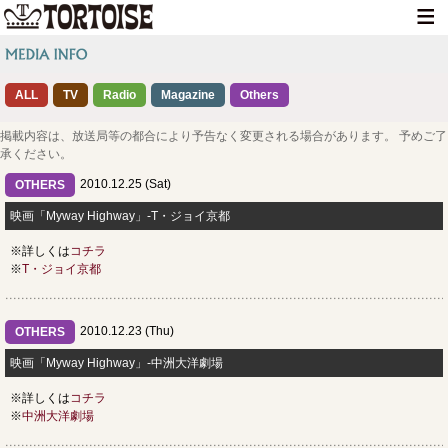
HOME
ALL
TV
Radio
Magazine
NEWS
Others
LIVE INFO
掲載内容は、放送局等の都合により予告なく変更される場合があります。 予めご了
承ください。
MEDIA INFO
2010.12.25 (Sat)
OTHERS
GOODS
映画「Myway Highway」-T・ジョイ京都
※詳しくは
コチラ
DISCOGRAPHY
※
T・ジョイ京都
CONTACT
2010.12.23 (Thu)
OTHERS
映画「Myway Highway」-中洲大洋劇場
※詳しくは
コチラ
※
中洲大洋劇場