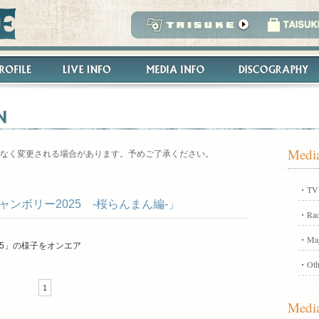
Media
なく変更される場合があります。予めご了承ください。
・
TV
ンボリー2025 -桜らんまん編-」
・
Rad
・
Ma
 2025」の様子をオンエア
・
Oth
1
Media