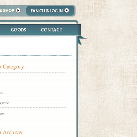
 Category
io
gazine
ers
 Archives