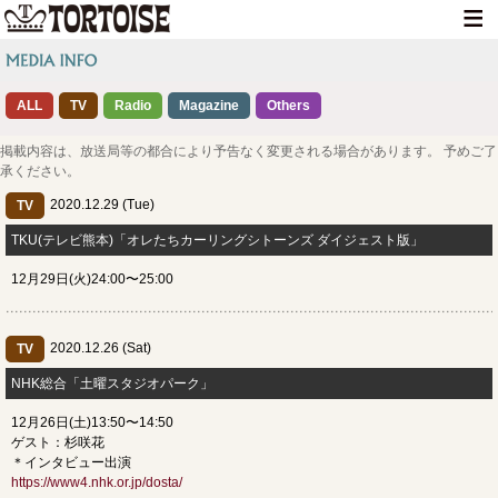
HOME
ALL
TV
Radio
Magazine
NEWS
Others
LIVE INFO
掲載内容は、放送局等の都合により予告なく変更される場合があります。 予めご了
承ください。
MEDIA INFO
2020.12.29 (Tue)
TV
GOODS
TKU(テレビ熊本)「オレたちカーリングシトーンズ ダイジェスト版」
12月29日(火)24:00〜25:00
DISCOGRAPHY
CONTACT
2020.12.26 (Sat)
TV
NHK総合「土曜スタジオパーク」
12月26日(土)13:50〜14:50
ゲスト：杉咲花
＊インタビュー出演
https://www4.nhk.or.jp/dosta/