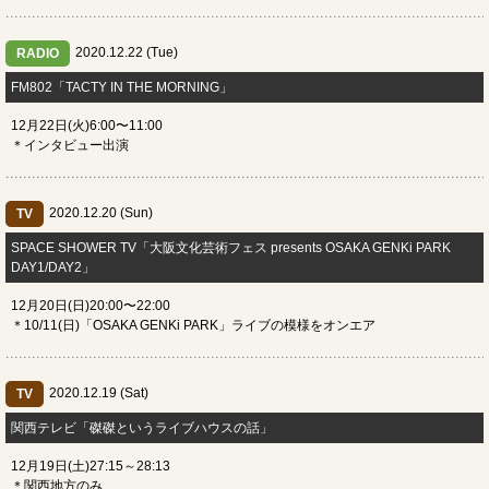
2020.12.22 (Tue)
RADIO
FM802「TACTY IN THE MORNING」
12月22日(火)6:00〜11:00
＊インタビュー出演
2020.12.20 (Sun)
TV
​SPACE SHOWER TV「大阪文化芸術フェス presents OSAKA GENKi PARK
DAY1/DAY2」
12月20日(日)20:00〜22:00
＊10/11(日)「OSAKA GENKi PARK」ライブの模様をオンエア
2020.12.19 (Sat)
TV
関西テレビ「磔磔というライブハウスの話」
12月19日(土)27:15～28:13
＊関西地方のみ