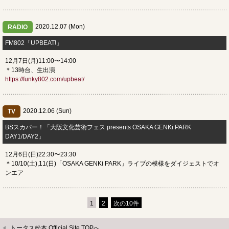
2020.12.07 (Mon)
RADIO
FM802「UPBEAT!」
12月7日(月)11:00〜14:00
＊13時台、生出演
https://funky802.com/upbeat/
2020.12.06 (Sun)
TV
BSスカパー！「大阪文化芸術フェス presents OSAKA GENKi PARK
DAY1/DAY2」
12月6日(日)22:30〜23:30
＊10/10(土),11(日)「OSAKA GENKi PARK」ライブの模様をダイジェストでオ
ンエア
1
2
次の10件
トータス松本 Official Site TOPへ