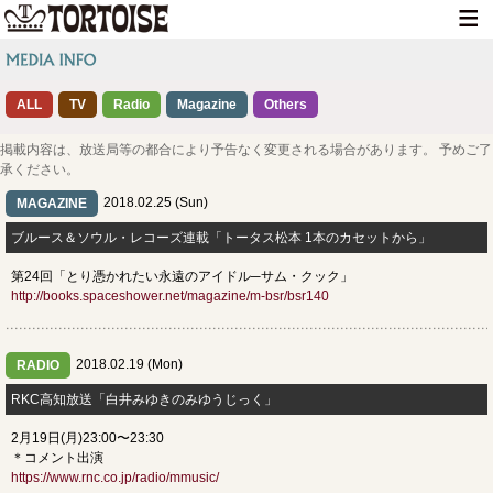
HOME
ALL
TV
Radio
Magazine
NEWS
Others
LIVE INFO
掲載内容は、放送局等の都合により予告なく変更される場合があります。 予めご了
承ください。
MEDIA INFO
2018.02.25 (Sun)
MAGAZINE
GOODS
ブルース＆ソウル・レコーズ連載「トータス松本 1本のカセットから」
第24回「とり憑かれたい永遠のアイドル─サム・クック」
DISCOGRAPHY
http://books.spaceshower.net/magazine/m-bsr/bsr140
CONTACT
2018.02.19 (Mon)
RADIO
RKC高知放送「白井みゆきのみゆうじっく」
2月19日(月)23:00〜23:30
＊コメント出演
https://www.rnc.co.jp/radio/mmusic/