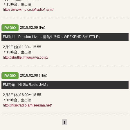
＊15時台、生出演
https://www.rnc.co.jp/radio/nami/
2018.02.09 (Fri)
RADIO
FM香川「Passion Live ～情熱生放送～WEEKEND SHUTTLE」
2月9日(金)11:30～15:55
＊13時台、生出演
http://shuttle.fmkagawa.co.jp/
2018.02.08 (Thu)
RADIO
FM高知「Hi-Six Radio JAM」
2月8日(木)16:00〜18:55
＊16時台、生出演
http://hisixradiojam.seesaa.net/
1