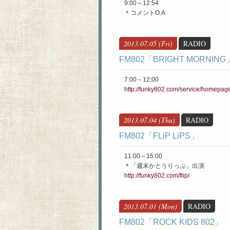
9:00～12:54
＊コメントO.A
2013.07.05 (Fri)
RADIO
FM802「BRIGHT MORNING
7:00～12:00
http://funky802.com/service/homepag
2013.07.04 (Thu)
RADIO
FM802「FLiP LiPS」
11:00～15:00
＊「週末かとうりっぷ」出演
http://funky802.com/flip/
2013.07.01 (Mon)
RADIO
FM802「ROCK KIDS 802」