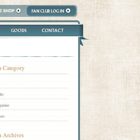
 Category
io
gazine
ers
 Archives