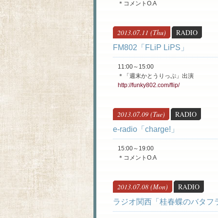
＊コメントO.A
2013.07.11 (Thu)
RADIO
FM802「FLiP LiPS」
11:00～15:00
＊「週末かとうりっぷ」出演
http://funky802.com/flip/
2013.07.09 (Tue)
RADIO
e-radio「charge!」
15:00～19:00
＊コメントO.A
2013.07.08 (Mon)
RADIO
ラジオ関西「桂春蝶のバタフ