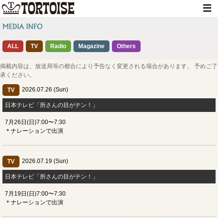
HOME
ALL
TV
Radio
Magazine
NEWS
Others
LIVE INFO
掲載内容は、放送局等の都合により予告なく変更される場合があります。 予めご了
承ください。
MEDIA INFO
2026.07.26 (Sun)
TV
GOODS
日本テレビ「所さんの目がテン！」
7月26日(日)7:00〜7:30
DISCOGRAPHY
＊ナレーションで出演
CONTACT
2026.07.19 (Sun)
TV
日本テレビ「所さんの目がテン！」
7月19日(日)7:00〜7:30
＊ナレーションで出演