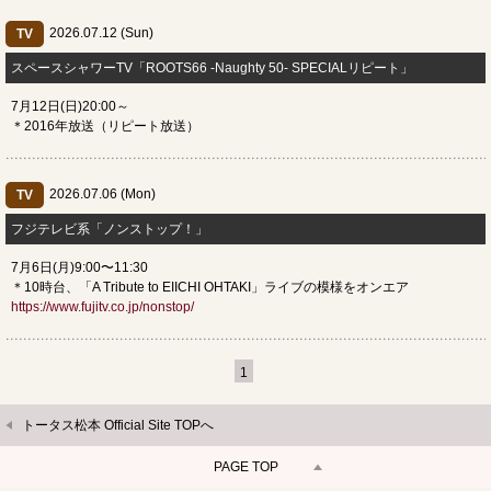
2026.07.12 (Sun)
TV
スペースシャワーTV「ROOTS66 -Naughty 50- SPECIALリピート」
7月12日(日)20:00～
＊2016年放送（リピート放送）
2026.07.06 (Mon)
TV
フジテレビ系「ノンストップ！」
7月6日(月)9:00〜11:30
＊10時台、「A Tribute to EIICHI OHTAKI」ライブの模様をオンエア
https://www.fujitv.co.jp/nonstop/
1
トータス松本 Official Site TOPへ
PAGE TOP