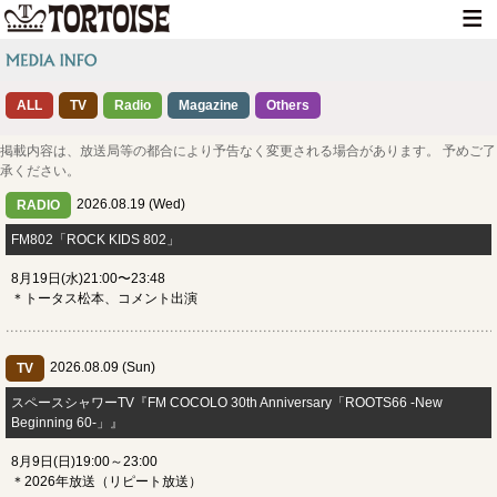
HOME
ALL
TV
Radio
Magazine
NEWS
Others
LIVE INFO
掲載内容は、放送局等の都合により予告なく変更される場合があります。 予めご了
承ください。
MEDIA INFO
2026.08.19 (Wed)
RADIO
GOODS
FM802「ROCK KIDS 802」
8月19日(水)21:00〜23:48
DISCOGRAPHY
＊トータス松本、コメント出演
CONTACT
2026.08.09 (Sun)
TV
スペースシャワーTV『FM COCOLO 30th Anniversary「ROOTS66 -New
Beginning 60-」』
8月9日(日)19:00～23:00
＊2026年放送（リピート放送）