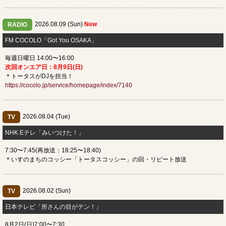
2026.08.09 (Sun)
New
RADIO
FM COCOLO「Got You OSAKA」
毎週日曜日 14:00〜16:00
次回オンエア日：8月9日(日)
＊トータスがDJを担当！
https://cocolo.jp/service/homepage/index/7140
2026.08.04 (Tue)
TV
​NHK Eテレ「みいつけた！」
7:30〜7:45(再放送：18:25〜18:40)
＊いすのまちのコッシー「トータスコッシー」の回・リピート放送
2026.08.02 (Sun)
TV
日本テレビ「所さんの目がテン！」
8月2日(日)7:00〜7:30