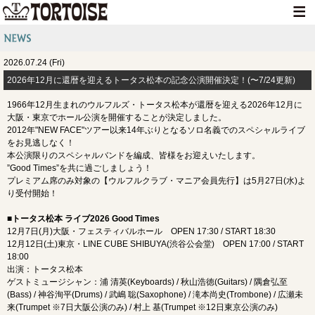
HOME
2026.07.24 (Fri)
NEWS
2026年12月に還暦を迎えるトータス松本の記念公演開催決定！(〜7/24更新)
LIVE INFO
1966年12月生まれのウルフルズ・トータス松本が還暦を迎える2026年12月に
大阪・東京でホール公演を開催することが決定しました。
MEDIA INFO
2012年"NEW FACE"ツアー以来14年ぶりとなるソロ名義でのスペシャルライブ
をお見逃しなく！
GOODS
本公演限りのスペシャルバンドを編成、皆様をお迎えいたします。
”Good Times”を共に過ごしましょう！
DISCOGRAPHY
プレミアム席のみ対象の【ウルフルクラブ・マニア会員先行】は5月27日(水)よ
り受付開始！
CONTACT
■トータス松本 ライブ2026 Good Times
12月7日(月)大阪・フェスティバルホール OPEN 17:30 / START 18:30
12月12日(土)東京・LINE CUBE SHIBUYA(渋谷公会堂) OPEN 17:00 / START
18:00
出演：トータス松本
ゲストミュージシャン：浦 清英(Keyboards) / 秋山浩徳(Guitars) / 隅倉弘至
(Bass) / 神谷洵平(Drums) / 武嶋 聡(Saxophone) / 滝本尚史(Trombone) / 広瀬未
来(Trumpet ※7日大阪公演のみ) / 村上 基(Trumpet ※12日東京公演のみ)