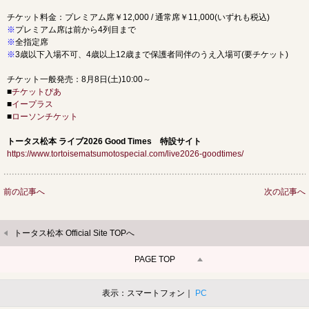
チケット料金：プレミアム席￥12,000 / 通常席￥11,000(いずれも税込)
※
プレミアム席は前から4列目まで
※
全指定席
※
3歳以下入場不可、4歳以上12歳まで保護者同伴のうえ入場可(要チケット)
チケット一般発売：8月8日(土)10:00～
■
チケットぴあ
■
イープラス
■
ローソンチケット
トータス松本 ライブ2026 Good Times 特設サイト
https://www.tortoisematsumotospecial.com/live2026-goodtimes/
前の記事へ
次の記事へ
トータス松本 Official Site TOPへ
PAGE TOP
表示：スマートフォン｜
PC