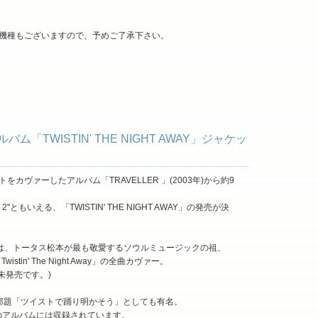
機種もございますので、予めご了承下さい。
バム「TWISTIN' THE NIGHT AWAY」ジャケッ
カヴァーしたアルバム「TRAVELLER 」(2003年)から約9
"ともいえる、「TWISTIN' THE NIGHT AWAY」の発売が決
き今作は、トータス松本が最も敬愛するソウルミュージックの祖、
stin' The Night Away」の全曲カヴァー。
未発売です。)
 Away」は邦題「ツイストで踊り明かそう」としても有名。
曲もこのアルバムには収録されています。