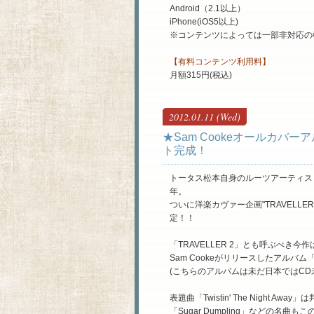
Android（2.1以上）
iPhone(iOS5以上)
※コンテンツによっては一部非対応の
【有料コンテンツ利用料】
月額315円(税込)
2012.01.11 (Wed)
★Sam Cookeオールカバーアル
ト完成！
トータス松本自身のルーツアーティストを
年。
ついに洋楽カヴァー企画"TRAVELLER 2
定！！
「TRAVELLER 2」とも呼ぶべ
Sam Cookeがリリースしたアルバム「Twi
(こちらのアルバムは未だ日本ではCD
表題曲「Twistin' The Night
「Sugar Dumpling」などの名