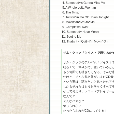
4. Somebody's Gonna Miss Me
5. A Whole Lotta Woman
6. The Twist
7. Twistin' in the Old Town Tonight
8. Movin' and A'Groovin'
9. Camptown Twist
10. Somebody Have Mercy
11. Soothe Me
12. That's It - I Quit - I'm Movin' On
サム・クック「ツイストで踊りあか
サム・クックのアルバム「ツイスト
明るくて、華やかで、聴いていると
もう何回でも聴きたくなる、そんな
だけど、そんな超名盤がいまだCD
という事は、聴きたいと思ったらア
しかもそれらはもうおそらくすべて
そして何より、レコードプレイヤー
なんで？
そんなバカな？
信じられない！
だったらおれがCDにしてやる！