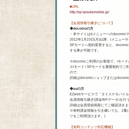
■URL
http://sp.taisukemobile.jp/
【会員情報引継ぎについて】
◆docomoの方
・本サイトはdメニューへのdocom
2012年1月23日(月)以降、iメニ
SPモードへ契約変更すると、doco
する事が可能です。
※docomoご利用のお客様で、iモ
※iモード / SPモードを重畳契約
ので、
詳細はdocomoショップまたはdoc
◆auの方
EZwebサービスで「タイスケモバ
会員情報引継ぎ(課金/MYデータ)を
詳細は会員登録画面にてご確認頂きま
※有料課金情報を引き継いでも、2重に
ツをご利用頂けます。)
【有料コンテンツ対応機種】