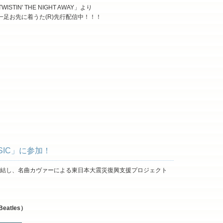
TIN' THE NIGHT AWAY」より
Y」が、一足お先に着うた(R)先行配信中！！！
MUSIC」に参加！
集結し、名曲カヴァーによる東日本大震災復興支援プロジェクト
Beatles）