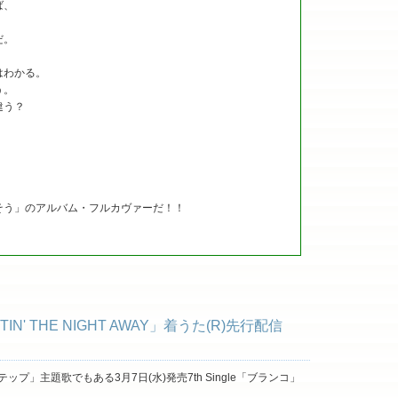
ば、
だ。
はわかる。
う。
違う？
そう」のアルバム・フルカヴァーだ！！
' THE NIGHT AWAY」着うた(R)先行配信
プ」主題歌でもある3月7日(水)発売7th Single「ブランコ」