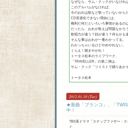
なぜなら、サム・クックがいなけれ
このアルバムがなければ、
今のおれは歌など歌っていないから
CD音源化できない理由には、
権利だ何だといろいろ事情があるの
だったら、おれが歌えば問題なかろ
歌唱力が違う？顔が違う？何もかも
そんな事はおれが一番わかってる。
わかっちゃいるけどやめやれない。
くらえ！聴きやがれ！
トータス松本のライフワーク、
「TRAVELLER」の第二弾は、
サム・クック「ツイストで踊りあか
トータス松本
2012.01.10 (Tue)
★新曲「ブランコ」、「TWISTIN
中！
TBS系ドラマ「ステップファザー・ステッ
と、