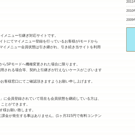
2011
2010
2009
oマイメニュー引継ぎ対応サイトです。
ューサイトにてマイメニュー登録を行っているお客様がiモードから
moマイメニュー会員状態は引き継がれ、引き続き当サイトを利用
ードからSPモードへ機種変更された場合に限ります。
でご利用される場合等、契約上引継ぎが行えないケースがございます
omoお客様窓口にてご確認頂きますようお願い申し上げます。
イル」に会員登録されていて現在も会員状態を継続している方は、
行うことができます。
す様お願い致します。
課金が発生する事はありません。(1ヶ月315円で有料コンテン