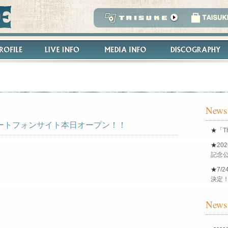
News
ートフォンサイト本日オープン！！
★
「T
★
20
記念公
★
7/2
決定
News 