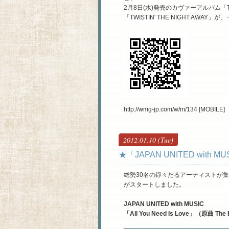
2月8日(水)発売のカヴァーアルバム「TWIS
「TWISTIN' THE NIGHT AWA
http://wmg-jp.com/w/m/134 [MOBILE]
2012.01.10 (Tue)
★「JAPAN UNITED with 
総勢30名の錚々たるアーティストが
がスタートしました。
JAPAN UNITED with MUSIC
「All You Need Is Love」（原曲 The 