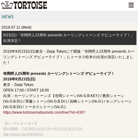
HOME
2018.07.11 (Wed)
NEWS
9/23(日)「寺岡呼人25周年 presents カーリングシトーンズ デビューライブ！」
出演決定！
LIVE INFO
2018年9月23日(日)東京・Zepp Tokyoにて開催「寺岡呼人25周年 presents カー
MEDIA INFO
リングシトーンズ デビューライブ！」にトータス松本の出演が決定いたしまし
た！
GOODS
寺岡呼人25周年 presents カーリングシトーンズ デビューライブ！
DISCOGRAPHY
2018年9月23日(日)
東京・Zepp Tokyo
CONTACT
OPEN 17:00 / START 18:00
出演：カーリングシトーンズ【寺岡シトーン(Vo.G.B.KEY.) / 奥田シトーン
(Vo.G.B.Dr.) / 斉藤シトーン(Vo.G.B.Dr.) / 浜崎シトーン(Vo.G.) / キングシトーン
(Vo.G.B.Dr) / トータスシトーン(Vo.G.)
https://www.tortoisematsumoto.com/live/?id=4307​
【e＋プレオーダー】
受付期間：7月28日(土)12:00〜8月1日(水)23:59
http://eplus.jp/25th0923/