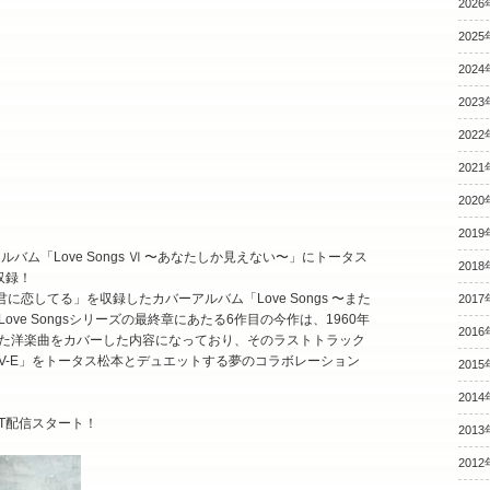
2026
2025
2024
2023
2022
2021
2020
2019
アルバム「Love Songs Ⅵ 〜あなたしか見えない〜」にトータス
2018
収録！
に恋してる」を収録したカバーアルバム「Love Songs 〜また
2017
ve Songsシリーズの最終章にあたる6作目の今作は、1960年
2016
た洋楽曲をカバーした内容になっており、そのラストトラック
-V-E」をトータス松本とデュエットする夢のコラボレーション
2015
2014
RBT配信スタート！
2013
2012