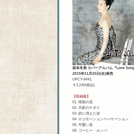
坂本冬美 カバーアルバム『Love So
2015年11月25日(水)発売
UPCY-9441
￥3,240(税込)
【収録曲】
01. 情熱の花
02. 月影のナポリ
03. 砂に消えた涙
04. ロコモーション〜バケーション
05. 可愛い花
06. コーヒー・ルンバ