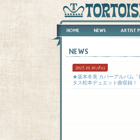
2015.10.30 (Fri)
★坂本冬美 カバーアルバム「L
タス松本デュエット曲収録！