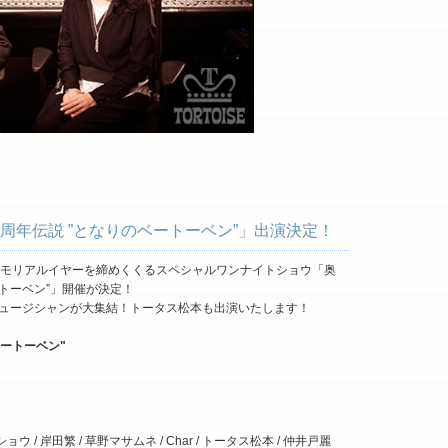
誕50周年伝説 ”となりのベートーベン”」出演決定！
メモリアルイヤーを締めくくるスペシャルワンナイトショウ「奥
ートーベン”」開催が決定！
ュージシャンが大集結！トータス松本も出演いたします！
ベートーベン"
/ 岸田繁 / 草野マサムネ / Char / トータス松本 / 仲井戸麗