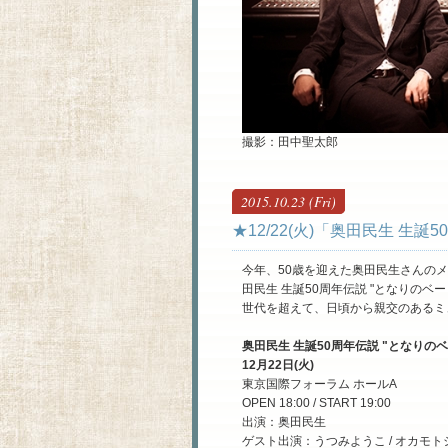
撮影：田中聖太郎
2015.10.23 (Fri)
★12/22(火)「奥田民生 生
今年、50歳を迎えた奥田民生さんの
田民生 生誕50周年伝説 "となりのベ
世代を超えて、日頃から親交のあるミ
奥田民生 生誕50周年伝説 "となりの
12月22日(火)
東京国際フォーラム ホールA
OPEN 18:00 / START 19:00
出演：奥田民生
ゲスト出演：うつみようこ / オカモトショウ 