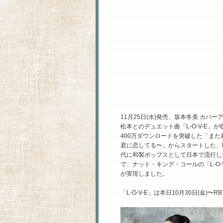
11月25日(水)発売、坂本冬美 カバー
松本とのデュエット曲「L-O-V-E」が
400万ダウンロードを突破した「また君
君に恋してる〜」からスタートした、Lo
代に和製ポップスとして日本で流行し
で、ナット・キング・コールの「L-O
が実現しました。
「L-O-V-E」は本日10月30日(金)〜