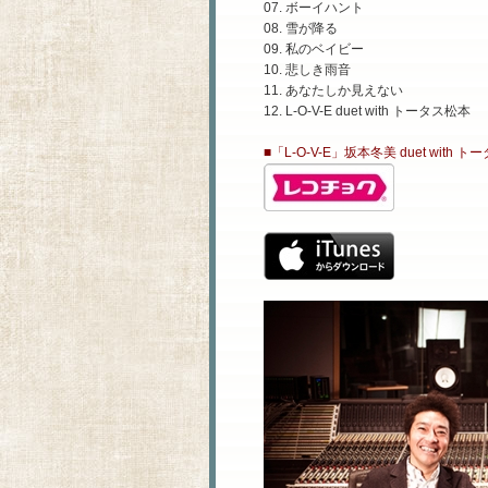
07. ボーイハント
08. 雪が降る
09. 私のベイビー
10. 悲しき雨音
11. あなたしか見えない
12. L-O-V-E duet with トータス松本
■「L-O-V-E」坂本冬美 duet with 