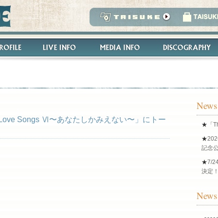
News
ove Songs Ⅵ〜あなたしかみえない〜」にトー
★
「T
★
20
記念公
★
7/2
決定
News 