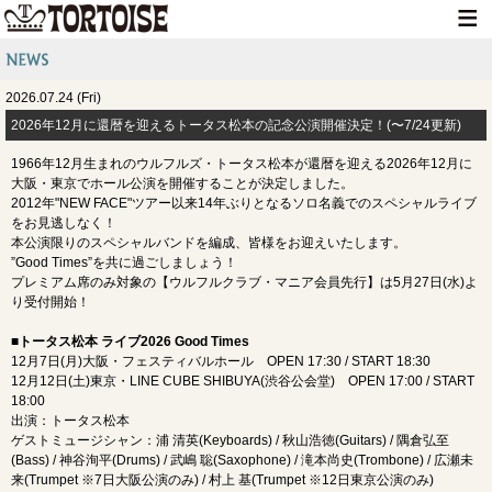
HOME
2026.07.24 (Fri)
NEWS
2026年12月に還暦を迎えるトータス松本の記念公演開催決定！(〜7/24更新)
LIVE INFO
1966年12月生まれのウルフルズ・トータス松本が還暦を迎える2026年12月に
大阪・東京でホール公演を開催することが決定しました。
MEDIA INFO
2012年"NEW FACE"ツアー以来14年ぶりとなるソロ名義でのスペシャルライブ
をお見逃しなく！
GOODS
本公演限りのスペシャルバンドを編成、皆様をお迎えいたします。
”Good Times”を共に過ごしましょう！
DISCOGRAPHY
プレミアム席のみ対象の【ウルフルクラブ・マニア会員先行】は5月27日(水)よ
り受付開始！
CONTACT
■トータス松本 ライブ2026 Good Times
12月7日(月)大阪・フェスティバルホール OPEN 17:30 / START 18:30
12月12日(土)東京・LINE CUBE SHIBUYA(渋谷公会堂) OPEN 17:00 / START
18:00
出演：トータス松本
ゲストミュージシャン：浦 清英(Keyboards) / 秋山浩徳(Guitars) / 隅倉弘至
(Bass) / 神谷洵平(Drums) / 武嶋 聡(Saxophone) / 滝本尚史(Trombone) / 広瀬未
来(Trumpet ※7日大阪公演のみ) / 村上 基(Trumpet ※12日東京公演のみ)