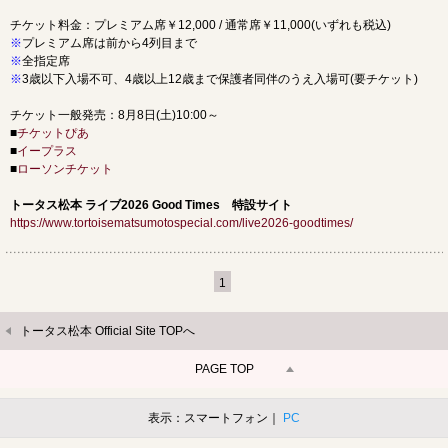
チケット料金：プレミアム席￥12,000 / 通常席￥11,000(いずれも税込)
※
プレミアム席は前から4列目まで
※
全指定席
※
3歳以下入場不可、4歳以上12歳まで保護者同伴のうえ入場可(要チケット)
チケット一般発売：8月8日(土)10:00～
■
チケットぴあ
■
イープラス
■
ローソンチケット
トータス松本 ライブ2026 Good Times 特設サイト
https://www.tortoisematsumotospecial.com/live2026-goodtimes/
1
トータス松本 Official Site TOPへ
PAGE TOP
表示：スマートフォン｜
PC