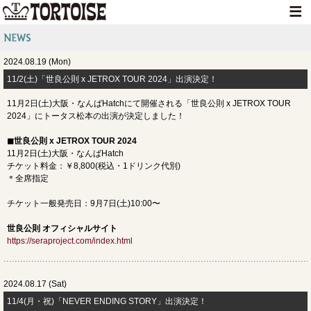
HOME
2024.08.19 (Mon)
NEWS
11/2(土)「​​世良公則 x JETROX TOUR 2024」出演決定！
LIVE INFO
11月2日(土)大阪・なんばHatchにて開催される「​​世良公則 x JETROX TOUR
2024」にトータス松本の出演が決定しました！
MEDIA INFO
◼︎世良公則 x JETROX TOUR 2024
GOODS
11月2日(土)大阪・なんばHatch
チケット料金：￥8,800(税込・1ドリンク代別)
DISCOGRAPHY
＊全席指定
CONTACT
チケット一般発売日：9月7日(土)10:00〜
世良公則 オフィシャルサイト
https://seraproject.com/index.html
2024.08.17 (Sat)
11/4(月・祝)「​NEVER ENDING STORY」出演決定！