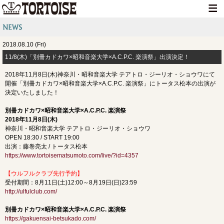
HOME
2018.08.10 (Fri)
NEWS
11/8(木)「​別冊カドカワ×昭和音楽大学×A.C.P.C. 楽演祭」出演決定！
LIVE INFO
2018年11月8日(木)神奈川・昭和音楽大学 テアトロ・ジーリオ・ショウワにて
開催「​別冊カドカワ×昭和音楽大学×A.C.P.C. 楽演祭」にトータス松本の出演が
MEDIA INFO
決定いたしました！
GOODS
​別冊カドカワ×昭和音楽大学×A.C.P.C. 楽演祭
2018年11月8日(木)
DISCOGRAPHY
神奈川・昭和音楽大学 テアトロ・ジーリオ・ショウワ
OPEN 18:30 / START 19:00
CONTACT
出演：藤巻亮太 / トータス松本
https://www.tortoisematsumoto.com/live/?id=4357​
【ウルフルクラブ先行予約
】
受付期間：8月11日(土)12:00～8月19日(日)23:59
http://ulfulclub.com/
別冊カドカワ×昭和音楽大学×A.C.P.C. 楽演祭
https://gakuensai-betsukado.com/