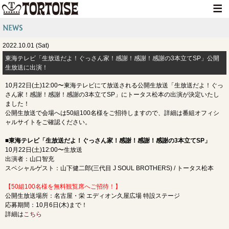
HOME
2022.10.01 (Sat)
NEWS
​東海テレビ「生放送だよ！ぐっさん家！感謝！感謝！感謝の3本立てSP」公開
生放送に出演！
LIVE INFO
10月22日(土)12:00〜東海テレビにて放送される公開生放送「生放送だよ！ぐっ
MEDIA INFO
さん家！感謝！感謝！感謝の3本立てSP」にトータス松本の出演が決定いたし
ました！
GOODS
公開生放送で会場へは50組100名様をご招待しますので、詳細は番組オフィシ
ャルサイトをご確認ください。
DISCOGRAPHY
■東海テレビ「生放送だよ！ぐっさん家！感謝！感謝！感謝の3本立てSP」
CONTACT
10月22日(土)12:00〜生放送
出演者：山口智充
スペシャルゲスト：山下健二郎(三代目 J SOUL BROTHERS) / トータス松本
【50組100名様を無料観覧席へご招待！】
公開生放送場所：名古屋・栄 エディオン久屋広場 特設ステージ
応募期間：10月6日(木)まで！
詳細は
こちら