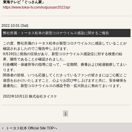
東海テレビ「ぐっさん家」
https://www.tokai-tv.com/io/gussan2022sp/
2022.10.01 (Sat)
弊社所属・トータス松本の新型コロナウイルス感染に関するご報告
この度、弊社所属のトータス松本が新型コロナウイルスに感染していることが
確認されましたのでご報告申し上げます。
9月29日に発熱の症状があり、新型コロナウイルス感染症に対する検査の結
果、陽性であることが確認されました。
行政機関・保健所等の指導に従って、一定期間、療養および経過観察してまい
ります。
関係者の皆様、いつも応援してくださっているファンの皆さまにはご心配とご
迷惑をおかけいたしますこと、心よりお詫び申し上げますと共に、安全確保を
最優先に、新型コロナウイルスの感染予防・拡大防止に努めてまいります。
2022年10月1日 株式会社タイスケ
1
トータス松本 Official Site TOPへ