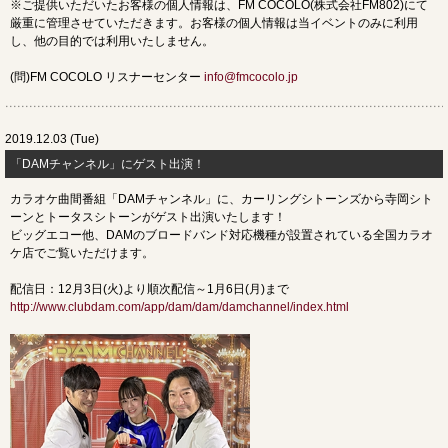
※ご提供いただいたお客様の個人情報は、FM COCOLO(株式会社FM802)にて
厳重に管理させていただきます。お客様の個人情報は当イベントのみに利用
し、他の目的では利用いたしません。
(問)FM COCOLO リスナーセンター
info@fmcocolo.jp
2019.12.03 (Tue)
​「DAMチャンネル」にゲスト出演！
カラオケ曲間番組「DAMチャンネル」に、カーリングシトーンズから寺岡シト
ーンとトータスシトーンがゲスト出演いたします！
ビッグエコー他、DAMのブロードバンド対応機種が設置されている全国カラオ
ケ店でご覧いただけます。
配信日：12月3日(火)より順次配信～1月6日(月)まで
http://www.clubdam.com/app/dam/dam/damchannel/index.html