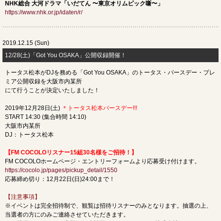
NHK総合 大河ドラマ「いだてん 〜東京オリムピック噺〜」
https://www.nhk.or.jp/idaten/r/
2019.12.15 (Sun)
12/28(土)「Got You OSAKA」公開収録開催！
トータス松本がDJを務める「Got You OSAKA」のトータス・バースデー・プレ
ミア公開収録を大阪市内某所
にて行うことが決定いたしました！
2019年12月28日(土)
＊トータス松本バースデー!!!
START 14:30 (集合時間 14:10)
大阪市内某所
DJ：トータス松本
【FM COCOLOリスナー15組30名様をご招待！】
FM COCOLOホームページ・エントリーフォームより応募受け付けます。
https://cocolo.jp/pages/pickup_detail/1550
応募締め切り：12月22日(日)24:00まで！
【注意事項】
※イベントは完全招待制で、観覧は招待リスナーのみとなります。抽選の上、
当選者の方にのみご連絡させていただきます。