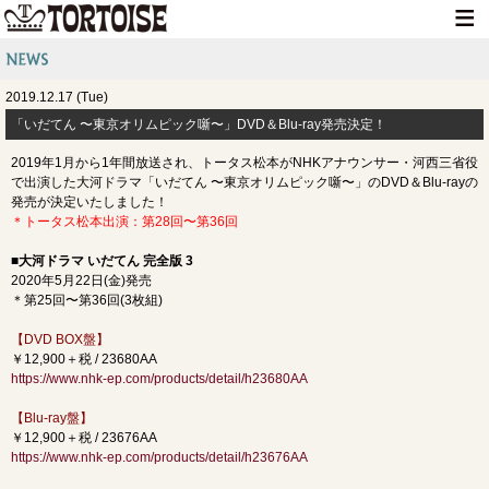
HOME
2019.12.17 (Tue)
NEWS
​「いだてん 〜東京オリムピック噺〜」DVD＆Blu-ray発売決定！
LIVE INFO
2019年1月から1年間放送され、トータス松本がNHKアナウンサー・河西三省役
で出演した大河ドラマ「いだてん 〜東京オリムピック噺〜」のDVD＆Blu-rayの
MEDIA INFO
発売が決定いたしました！
＊トータス松本出演：第28回〜第36回
GOODS
■大河ドラマ いだてん 完全版 3
DISCOGRAPHY
2020年5月22日(金)発売
＊第25回〜第36回(3枚組)
CONTACT
【DVD BOX盤】
￥12,900＋税 / 23680AA
https://www.nhk-ep.com/products/detail/h23680AA
【Blu-ray盤】
￥12,900＋税 / 23676AA
https://www.nhk-ep.com/products/detail/h23676AA