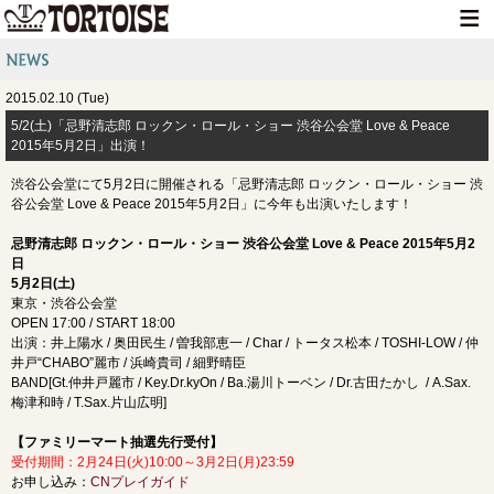
HOME
2015.02.10 (Tue)
NEWS
5/2(土)「忌野清志郎 ロックン・ロール・ショー 渋谷公会堂 Love & Peace
2015年5月2日」出演！
LIVE INFO
渋谷公会堂にて5月2日に開催される「忌野清志郎 ロックン・ロール・ショー 渋
MEDIA INFO
谷公会堂 Love & Peace 2015年5月2日」に今年も出演いたします！
GOODS
忌野清志郎 ロックン・ロール・ショー 渋谷公会堂 Love & Peace 2015年5月2
日
DISCOGRAPHY
5月2日(土)
東京・渋谷公会堂
CONTACT
OPEN 17:00 / START 18:00
出演：井上陽水 / 奥田民生 / 曽我部恵一 / Char / トータス松本 / TOSHI-LOW / 仲
井戸“CHABO”麗市 / 浜崎貴司 / 細野晴臣
BAND[Gt.仲井戸麗市 / Key.Dr.kyOn / Ba.湯川トーベン / Dr.古田たかし / A.Sax.
梅津和時 / T.Sax.片山広明]
【ファミリーマート抽選先行受付】
受付期間：2月24日(火)10:00～3月2日(月)23:59
お申し込み：
CNプレイガイド