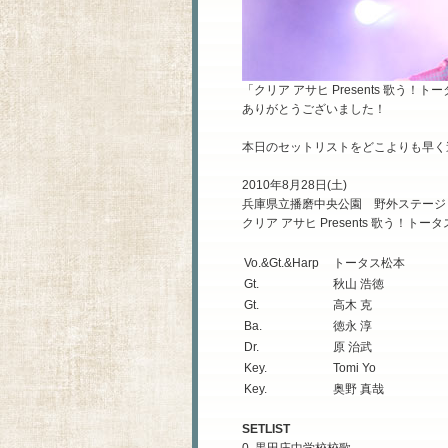
「クリア アサヒ Presents 歌
ありがとうございました！
本日のセットリストをどこよりも早く
2010年8月28日(土)
兵庫県立播磨中央公園 野外ステージ
クリア アサヒ Presents 歌う！トー
Vo.&Gt.&Harp
トータス松本
Gt.
秋山 浩徳
Gt.
高木 克
Ba.
徳永 淳
Dr.
原 治武
Key.
Tomi Yo
Key.
奥野 真哉
SETLIST