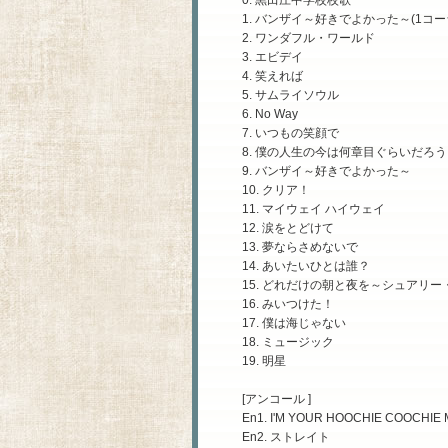
0. 黒田庄中学校校歌
1. バンザイ～好きでよかった～(1コー
2. ワンダフル・ワールド
3. エビデイ
4. 笑えれば
5. サムライソウル
6. No Way
7. いつもの笑顔で
8. 僕の人生の今は何章目ぐらいだろう
9. バンザイ～好きでよかった～
10. クリア！
11. マイウェイ ハイウェイ
12. 涙をとどけて
13. 夢ならさめないで
14. あいたいひとは誰？
15. どれだけの朝と夜を～シュアリ
16. みいつけた！
17. 僕は海じゃない
18. ミュージック
19. 明星
[アンコール ]
En1. I'M YOUR HOOCHIE COOCHIE
En2. ストレイト