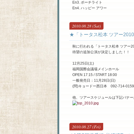
En3. ポーチライト
En4. ハッピー アワー
2010.08.28 (Sat)
★「トータス松本 ツアー201
秋に行われる「トータス松本 ツアー20
待望の追加公演が決定しました！！
12月25日(土)
福岡国際会議場メインホール
OPEN 17:15 / START 18:00
一般発売日：11月28日(日)
(問)キョードー西日本 092-714-0159
他、ツアースケジュールは下記バナー
2010.08.27 (Fri)