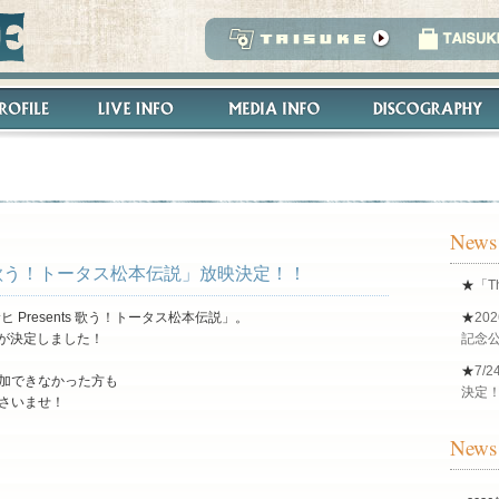
News
ts 歌う！トータス松本伝説」放映決定！！
★
「T
Presents 歌う！トータス松本伝説」。
★
20
映が決定しました！
記念公
★
7/2
加できなかった方も
決定
さいませ！
News 