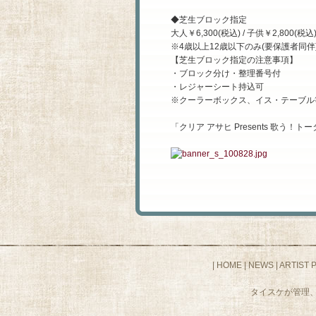
◆芝生ブロック指定
大人￥6,300(税込) / 子供￥2,800(税込
※4歳以上12歳以下のみ(要保護者同伴
【芝生ブロック指定の注意事項】
・ブロック分け・整理番号付
・レジャーシート持込可
※クーラーボックス、イス・テーブル
「クリア アサヒ Presents 歌う
|
HOME
|
NEWS
|
ARTIST 
タイスケが管理