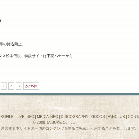
)
)
等の持込禁止。
！トータス松本伝説」特設サイトは下記バナーから
1
2
3
次の5件
PROFILE
|
LIVE INFO
|
MEDIA INFO
|
DISCOGRAPHY
|
GOODS
|
FANCLUB
|
CONT
© 2009 TAISUKE Co., Ltd.
、運営する本サイトの一切のコンテンツを無断で転載、引用することを禁止します。