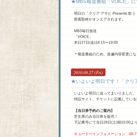
★MBS報道番組「VOICE
明日の「クリア アサヒ Presents
密着取材がオンエアされます。
MBS毎日放送
「VOICE」
本日27日(金)18:15〜19:00
＊報道番組のため、急遽内容変更にな
2010.08.27 (Fri)
★いよいよ明日です！「クリア ア
いよいよ明日に迫ってまいりました、「ク
特設サイト、チケットに記載している
【当日券予約のご案内】
芝生席のみ当日券を販売！
下記番号にて当日28日(土)朝10:00
キョードーインフォメーション 06-773