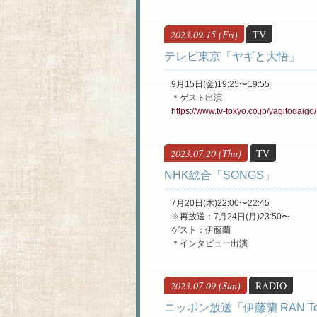
2023.09.15 (Fri)
TV
テレビ東京「ヤギと大悟」
9月15日(金)19:25〜19:55
＊ゲスト出演
https://www.tv-tokyo.co.jp/yagitodaigo/
2023.07.20 (Thu)
TV
​NHK総合「SONGS」
7月20日(木)22:00〜22:45
※再放送：7月24日(月)23:50〜
ゲスト：伊藤蘭
＊インタビュー出演
2023.07.09 (Sun)
RADIO
​ニッポン放送「伊藤蘭 RAN To