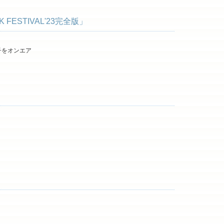
 FESTIVAL'23完全版」
の様子をオンエア