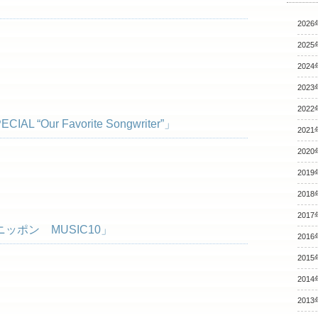
2026
2025
2024
2023
2022
AL “Our Favorite Songwriter”」
2021
2020
2019
2018
2017
ポン MUSIC10」
2016
2015
2014
2013