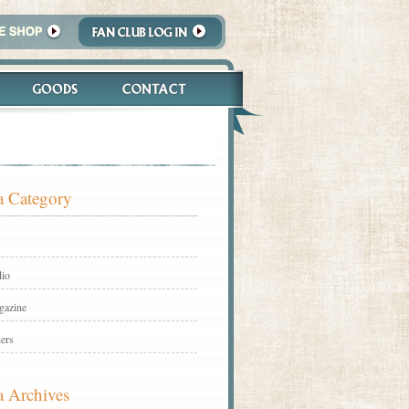
 Category
io
gazine
ers
 Archives